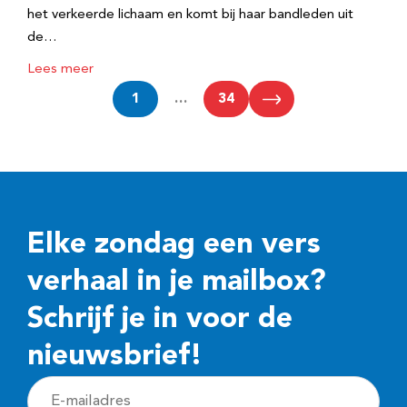
het verkeerde lichaam en komt bij haar bandleden uit
de…
Lees meer
1
…
34
Elke zondag een vers
verhaal in je mailbox?
Schrijf je in voor de
nieuwsbrief!
E