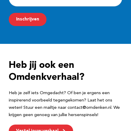
-
m
Inschrijven
a
i
l
a
d
Heb jij ook een
r
e
Omdenkverhaal?
s
Heb je zelf iets Omgedacht? Of ben je ergens een
inspirerend voorbeeld tegengekomen? Laat het ons
weten! Stuur een mailtje naar contact@omdenken.nl. We
krijgen geen genoeg van jullie hersenspinsels!