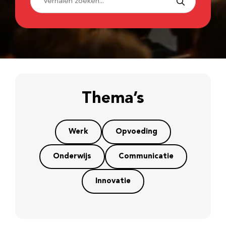
Thema’s
Werk
Opvoeding
Onderwijs
Communicatie
Innovatie