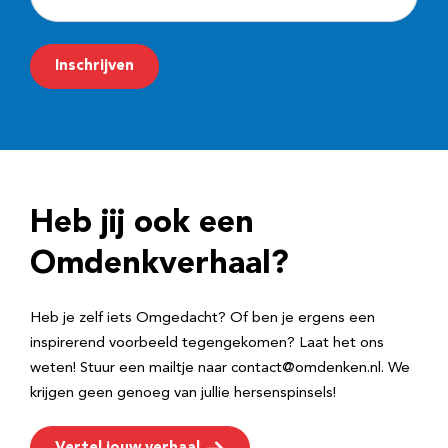
-
m
Inschrijven
a
i
l
a
d
Heb jij ook een
r
e
Omdenkverhaal?
s
Heb je zelf iets Omgedacht? Of ben je ergens een
inspirerend voorbeeld tegengekomen? Laat het ons
weten! Stuur een mailtje naar contact@omdenken.nl. We
krijgen geen genoeg van jullie hersenspinsels!