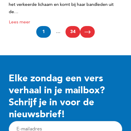
het verkeerde lichaam en komt bij haar bandleden uit
de…
Lees meer
1
…
34
Elke zondag een vers
verhaal in je mailbox?
Schrijf je in voor de
nieuwsbrief!
E