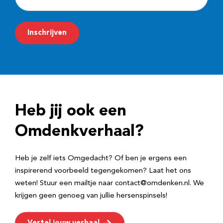
-
m
Inschrijven
a
i
l
a
d
Heb jij ook een
r
e
Omdenkverhaal?
s
Heb je zelf iets Omgedacht? Of ben je ergens een
inspirerend voorbeeld tegengekomen? Laat het ons
weten! Stuur een mailtje naar contact@omdenken.nl. We
krijgen geen genoeg van jullie hersenspinsels!