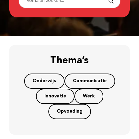
Thema’s
Onderwijs
Communicatie
Innovatie
Werk
Opvoeding