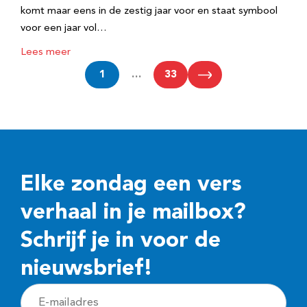
komt maar eens in de zestig jaar voor en staat symbool
voor een jaar vol…
Lees meer
1
…
33
Elke zondag een vers
verhaal in je mailbox?
Schrijf je in voor de
nieuwsbrief!
E