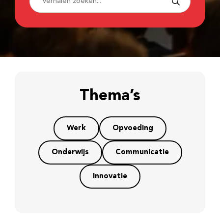
Thema’s
Werk
Opvoeding
Onderwijs
Communicatie
Innovatie