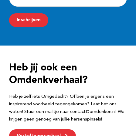
-
m
Inschrijven
a
i
l
a
d
Heb jij ook een
r
e
Omdenkverhaal?
s
Heb je zelf iets Omgedacht? Of ben je ergens een
inspirerend voorbeeld tegengekomen? Laat het ons
weten! Stuur een mailtje naar contact@omdenken.nl. We
krijgen geen genoeg van jullie hersenspinsels!