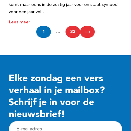
komt maar eens in de zestig jaar voor en staat symbool
voor een jaar vol…
Lees meer
1
…
33
Elke zondag een vers
verhaal in je mailbox?
Schrijf je in voor de
nieuwsbrief!
E