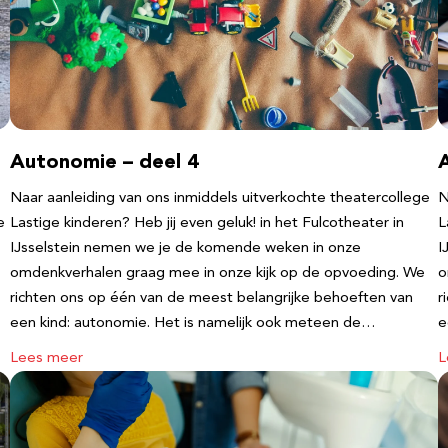
Autonomie – deel 4
Naar aanleiding van ons inmiddels uitverkochte theatercollege
N
e
Lastige kinderen? Heb jij even geluk! in het Fulcotheater in
L
IJsselstein nemen we je de komende weken in onze
I
omdenkverhalen graag mee in onze kijk op de opvoeding. We
o
richten ons op één van de meest belangrijke behoeften van
r
een kind: autonomie. Het is namelijk ook meteen de…
e
Lees meer
L