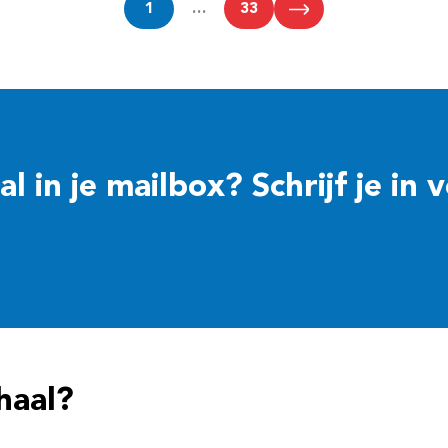
1
…
33
 in je mailbox? Schrijf je in 
haal?