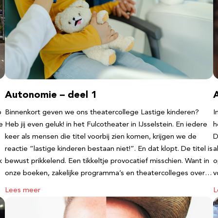
Autonomie – deel 1
b
Binnenkort geven we ons theatercollege Lastige kinderen?
I
e
Heb jij even geluk! in het Fulcotheater in IJsselstein. En iedere
h
keer als mensen die titel voorbij zien komen, krijgen we de
D
reactie “lastige kinderen bestaan niet!”. En dat klopt. De titel is
a
k
bewust prikkelend. Een tikkeltje provocatief misschien. Want in
o
onze boeken, zakelijke programma’s en theatercolleges over…
v
Lees meer
L