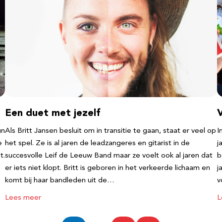
Een duet met jezelf
un
Als Britt Jansen besluit om in transitie te gaan, staat er veel op
I
e
het spel. Ze is al jaren de leadzangeres en gitarist in de
j
t.
succesvolle Leif de Leeuw Band maar ze voelt ook al jaren dat
b
er iets niet klopt. Britt is geboren in het verkeerde lichaam en
j
komt bij haar bandleden uit de…
v
Lees meer
L