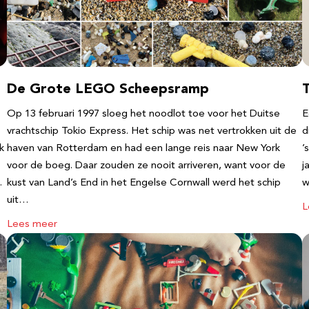
De Grote LEGO Scheepsramp
T
Op 13 februari 1997 sloeg het noodlot toe voor het Duitse
E
vrachtschip Tokio Express. Het schip was net vertrokken uit de
d
k
haven van Rotterdam en had een lange reis naar New York
’
voor de boeg. Daar zouden ze nooit arriveren, want voor de
j
…
kust van Land’s End in het Engelse Cornwall werd het schip
w
uit…
L
Lees meer