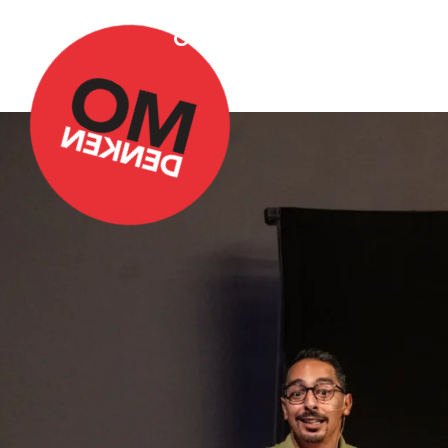
Over Omdenken
Podca