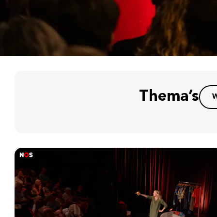
Thema’s
W