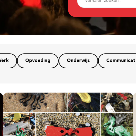
erk
Opvoeding
Onderwijs
Communicat