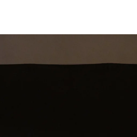
st
Theatershow
Training
Omdenkkrin