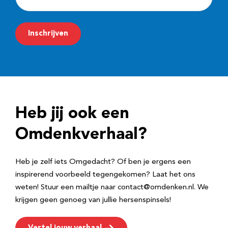
-
m
Inschrijven
a
i
l
a
d
Heb jij ook een
r
e
Omdenkverhaal?
s
Heb je zelf iets Omgedacht? Of ben je ergens een
inspirerend voorbeeld tegengekomen? Laat het ons
weten! Stuur een mailtje naar contact@omdenken.nl. We
krijgen geen genoeg van jullie hersenspinsels!