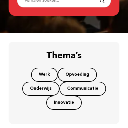
Thema’s
Werk
Opvoeding
Onderwijs
Communicatie
Innovatie