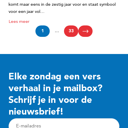
komt maar eens in de zestig jaar voor en staat symbool
voor een jaar vol…
Lees meer
1
…
33
Elke zondag een vers
verhaal in je mailbox?
Schrijf je in voor de
nieuwsbrief!
E