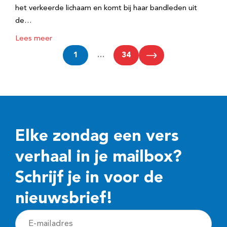
het verkeerde lichaam en komt bij haar bandleden uit
de…
Lees meer
1
…
34
Elke zondag een vers
verhaal in je mailbox?
Schrijf je in voor de
nieuwsbrief!
E