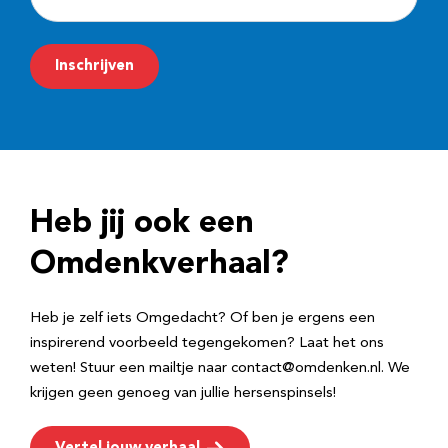
-
m
Inschrijven
a
i
l
a
d
Heb jij ook een
r
e
Omdenkverhaal?
s
Heb je zelf iets Omgedacht? Of ben je ergens een
inspirerend voorbeeld tegengekomen? Laat het ons
weten! Stuur een mailtje naar contact@omdenken.nl. We
krijgen geen genoeg van jullie hersenspinsels!