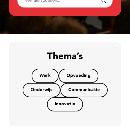
Thema’s
Werk
Opvoeding
Onderwijs
Communicatie
Innovatie