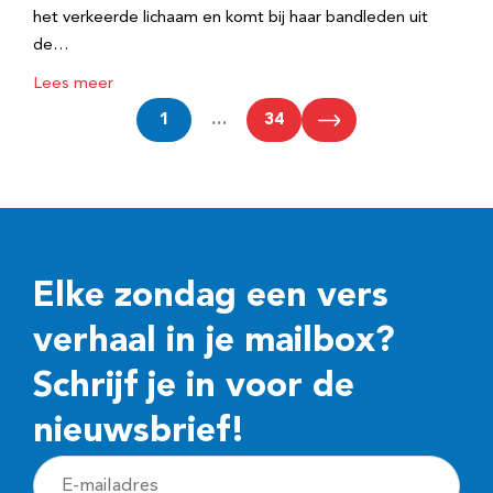
het verkeerde lichaam en komt bij haar bandleden uit
de…
Lees meer
1
…
34
Elke zondag een vers
verhaal in je mailbox?
Schrijf je in voor de
nieuwsbrief!
E