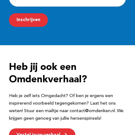
-
m
Inschrijven
a
i
l
a
d
Heb jij ook een
r
e
Omdenkverhaal?
s
Heb je zelf iets Omgedacht? Of ben je ergens een
inspirerend voorbeeld tegengekomen? Laat het ons
weten! Stuur een mailtje naar contact@omdenken.nl. We
krijgen geen genoeg van jullie hersenspinsels!