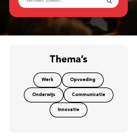
Thema’s
Werk
Opvoeding
Onderwijs
Communicatie
Innovatie