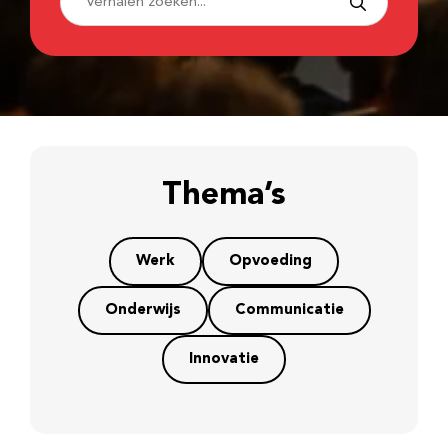
Thema’s
Werk
Opvoeding
Onderwijs
Communicatie
Innovatie