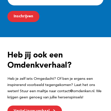
-
m
Inschrijven
a
i
l
a
d
Heb jij ook een
r
e
Omdenkverhaal?
s
Heb je zelf iets Omgedacht? Of ben je ergens een
inspirerend voorbeeld tegengekomen? Laat het ons
weten! Stuur een mailtje naar contact@omdenken.nl. We
krijgen geen genoeg van jullie hersenspinsels!