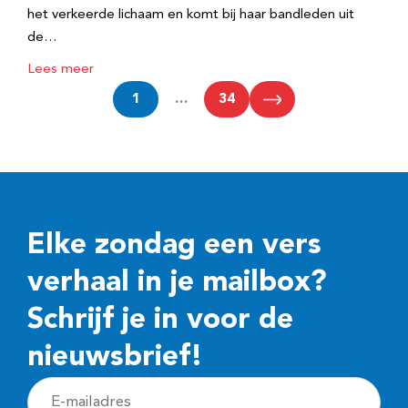
het verkeerde lichaam en komt bij haar bandleden uit
de…
Lees meer
1
…
34
Elke zondag een vers
verhaal in je mailbox?
Schrijf je in voor de
nieuwsbrief!
E