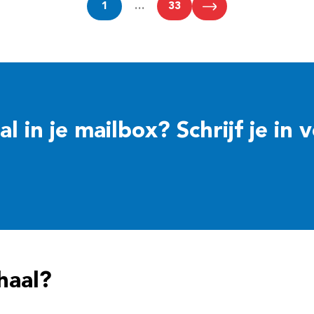
1
…
33
 in je mailbox? Schrijf je in 
haal?