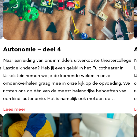
Autonomie – deel 4
Naar aanleiding van ons inmiddels uitverkochte theatercollege
N
e
Lastige kinderen? Heb jij even geluk! in het Fulcotheater in
L
IJsselstein nemen we je de komende weken in onze
I
omdenkverhalen graag mee in onze kijk op de opvoeding. We
o
richten ons op één van de meest belangrijke behoeften van
r
een kind: autonomie. Het is namelijk ook meteen de…
e
Lees meer
L