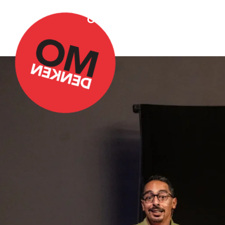
Over Omdenken
Podca