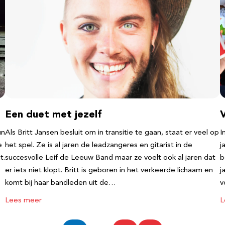
Een duet met jezelf
un
Als Britt Jansen besluit om in transitie te gaan, staat er veel op
I
e
het spel. Ze is al jaren de leadzangeres en gitarist in de
j
t.
succesvolle Leif de Leeuw Band maar ze voelt ook al jaren dat
b
er iets niet klopt. Britt is geboren in het verkeerde lichaam en
j
komt bij haar bandleden uit de…
v
Lees meer
L