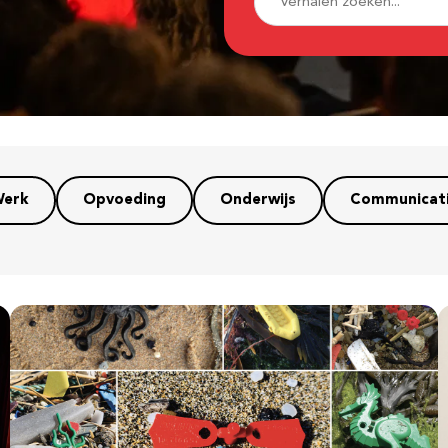
erk
Opvoeding
Onderwijs
Communicat