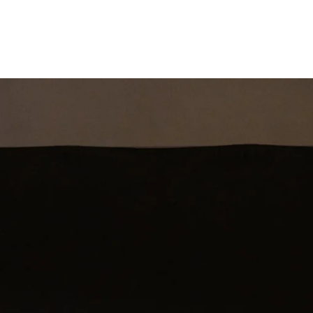
st
Theatershow
Training
Omdenkkrin