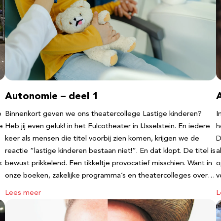
Autonomie – deel 1
b
Binnenkort geven we ons theatercollege Lastige kinderen?
I
e
Heb jij even geluk! in het Fulcotheater in IJsselstein. En iedere
h
keer als mensen die titel voorbij zien komen, krijgen we de
D
reactie “lastige kinderen bestaan niet!”. En dat klopt. De titel is
a
k
bewust prikkelend. Een tikkeltje provocatief misschien. Want in
o
onze boeken, zakelijke programma’s en theatercolleges over…
v
Lees meer
L