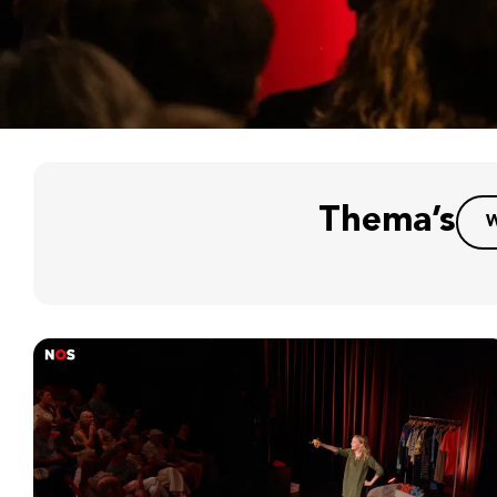
Thema’s
W