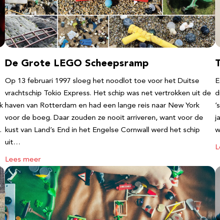
De Grote LEGO Scheepsramp
T
Op 13 februari 1997 sloeg het noodlot toe voor het Duitse
E
vrachtschip Tokio Express. Het schip was net vertrokken uit de
d
k
haven van Rotterdam en had een lange reis naar New York
’
voor de boeg. Daar zouden ze nooit arriveren, want voor de
j
…
kust van Land’s End in het Engelse Cornwall werd het schip
w
uit…
L
Lees meer