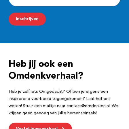
-
m
Inschrijven
a
i
l
a
d
Heb jij ook een
r
e
Omdenkverhaal?
s
Heb je zelf iets Omgedacht? Of ben je ergens een
inspirerend voorbeeld tegengekomen? Laat het ons
weten! Stuur een mailtje naar contact@omdenken.nl. We
krijgen geen genoeg van jullie hersenspinsels!