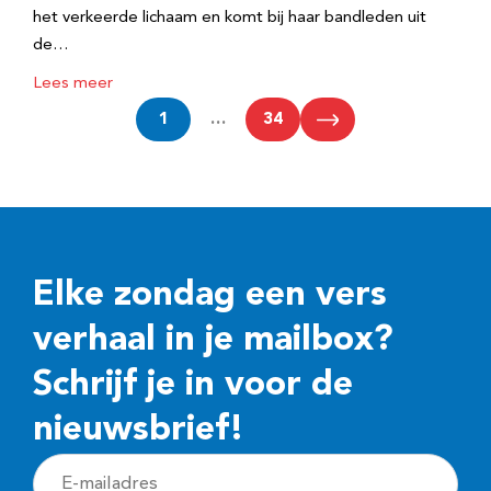
het verkeerde lichaam en komt bij haar bandleden uit
de…
Lees meer
1
…
34
Elke zondag een vers
verhaal in je mailbox?
Schrijf je in voor de
nieuwsbrief!
E