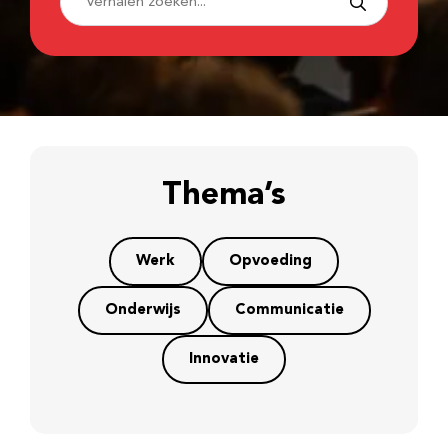
Thema’s
Werk
Opvoeding
Onderwijs
Communicatie
Innovatie