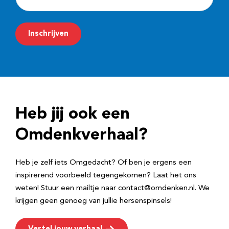
-
m
Inschrijven
a
i
l
a
d
Heb jij ook een
r
e
Omdenkverhaal?
s
Heb je zelf iets Omgedacht? Of ben je ergens een
inspirerend voorbeeld tegengekomen? Laat het ons
weten! Stuur een mailtje naar contact@omdenken.nl. We
krijgen geen genoeg van jullie hersenspinsels!