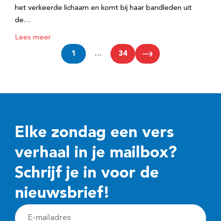
het verkeerde lichaam en komt bij haar bandleden uit
de…
Lees meer
1
…
34
Elke zondag een vers
verhaal in je mailbox?
Schrijf je in voor de
nieuwsbrief!
E