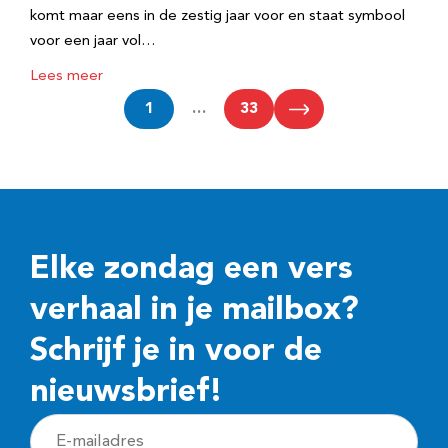
komt maar eens in de zestig jaar voor en staat symbool
voor een jaar vol…
Lees meer
1
…
33
Elke zondag een vers
verhaal in je mailbox?
Schrijf je in voor de
nieuwsbrief!
E