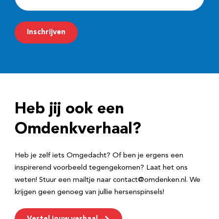
-
m
Inschrijven
a
i
l
a
d
Heb jij ook een
r
e
Omdenkverhaal?
s
Heb je zelf iets Omgedacht? Of ben je ergens een
inspirerend voorbeeld tegengekomen? Laat het ons
weten! Stuur een mailtje naar contact@omdenken.nl. We
krijgen geen genoeg van jullie hersenspinsels!