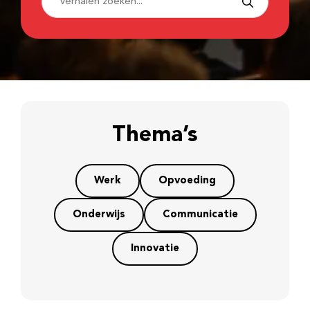
Thema’s
Werk
Opvoeding
Onderwijs
Communicatie
Innovatie