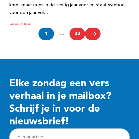
komt maar eens in de zestig jaar voor en staat symbool
voor een jaar vol…
Lees meer
1
…
33
Elke zondag een vers
verhaal in je mailbox?
Schrijf je in voor de
nieuwsbrief!
E