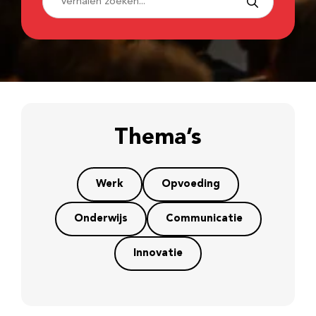
Thema’s
Werk
Opvoeding
Onderwijs
Communicatie
Innovatie