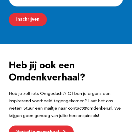
-
m
Inschrijven
a
i
l
a
d
Heb jij ook een
r
e
Omdenkverhaal?
s
Heb je zelf iets Omgedacht? Of ben je ergens een
inspirerend voorbeeld tegengekomen? Laat het ons
weten! Stuur een mailtje naar contact@omdenken.nl. We
krijgen geen genoeg van jullie hersenspinsels!