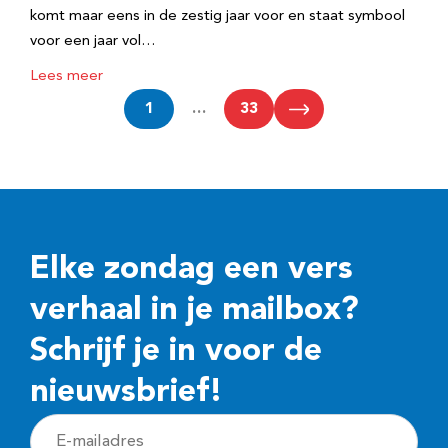
komt maar eens in de zestig jaar voor en staat symbool
voor een jaar vol…
Lees meer
1
…
33
Elke zondag een vers
verhaal in je mailbox?
Schrijf je in voor de
nieuwsbrief!
E