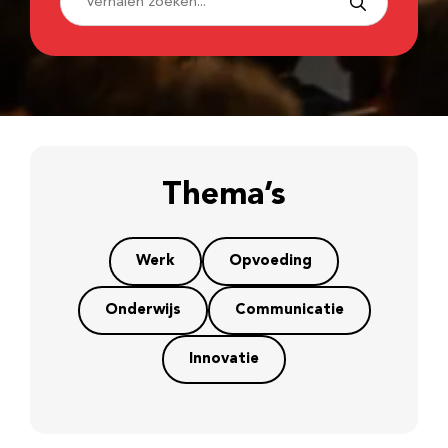
Thema’s
Werk
Opvoeding
Onderwijs
Communicatie
Innovatie