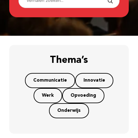
Thema’s
Communicatie
Innovatie
Werk
Opvoeding
Onderwijs