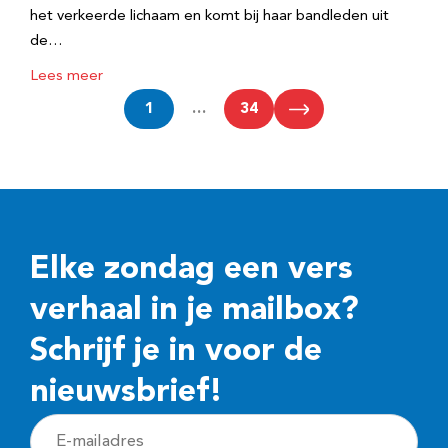
het verkeerde lichaam en komt bij haar bandleden uit
de…
Lees meer
1
…
34
Elke zondag een vers
verhaal in je mailbox?
Schrijf je in voor de
nieuwsbrief!
E