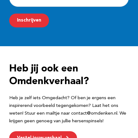
-
m
Inschrijven
a
i
l
a
d
Heb jij ook een
r
e
Omdenkverhaal?
s
Heb je zelf iets Omgedacht? Of ben je ergens een
inspirerend voorbeeld tegengekomen? Laat het ons
weten! Stuur een mailtje naar contact@omdenken.nl. We
krijgen geen genoeg van jullie hersenspinsels!