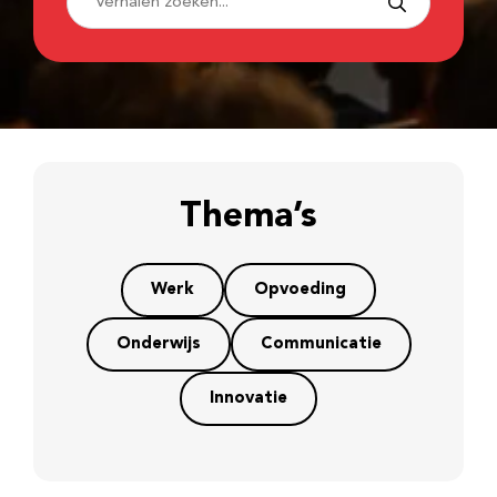
Thema’s
Werk
Opvoeding
Onderwijs
Communicatie
Innovatie