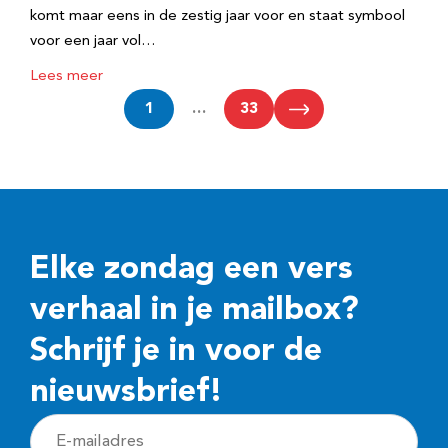
komt maar eens in de zestig jaar voor en staat symbool
voor een jaar vol…
Lees meer
1
…
33
Elke zondag een vers
verhaal in je mailbox?
Schrijf je in voor de
nieuwsbrief!
E