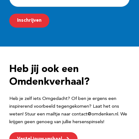
-
m
Inschrijven
a
i
l
a
d
Heb jij ook een
r
e
Omdenkverhaal?
s
Heb je zelf iets Omgedacht? Of ben je ergens een
inspirerend voorbeeld tegengekomen? Laat het ons
weten! Stuur een mailtje naar contact@omdenken.nl. We
krijgen geen genoeg van jullie hersenspinsels!