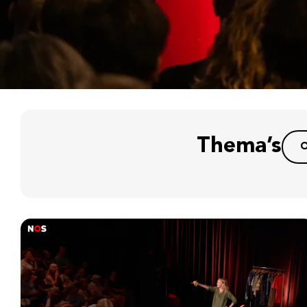
Thema’s
O