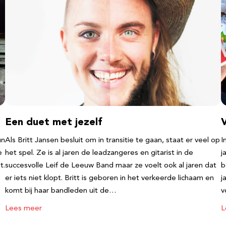
Een duet met jezelf
un
Als Britt Jansen besluit om in transitie te gaan, staat er veel op
I
e
het spel. Ze is al jaren de leadzangeres en gitarist in de
j
t.
succesvolle Leif de Leeuw Band maar ze voelt ook al jaren dat
b
er iets niet klopt. Britt is geboren in het verkeerde lichaam en
j
komt bij haar bandleden uit de…
v
Lees meer
L