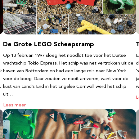
De Grote LEGO Scheepsramp
T
Op 13 februari 1997 sloeg het noodlot toe voor het Duitse
E
vrachtschip Tokio Express. Het schip was net vertrokken uit de
d
k
haven van Rotterdam en had een lange reis naar New York
’
voor de boeg. Daar zouden ze nooit arriveren, want voor de
j
…
kust van Land’s End in het Engelse Cornwall werd het schip
w
uit…
L
Lees meer