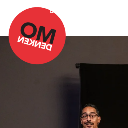
Over Omdenken
Podca