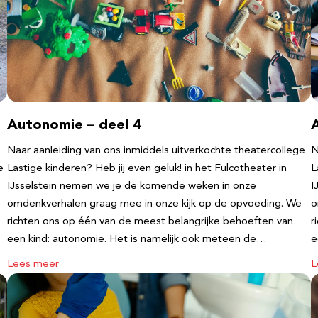
Autonomie – deel 4
Naar aanleiding van ons inmiddels uitverkochte theatercollege
N
e
Lastige kinderen? Heb jij even geluk! in het Fulcotheater in
L
IJsselstein nemen we je de komende weken in onze
I
omdenkverhalen graag mee in onze kijk op de opvoeding. We
o
richten ons op één van de meest belangrijke behoeften van
r
een kind: autonomie. Het is namelijk ook meteen de…
e
Lees meer
L