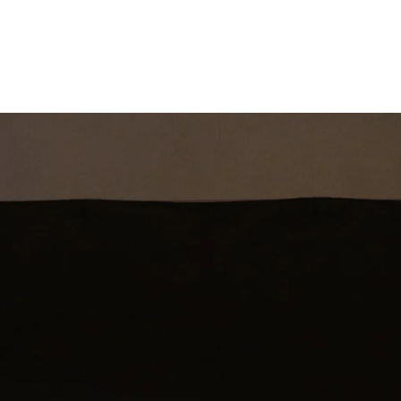
st
Theatershow
Training
Omdenkkrin