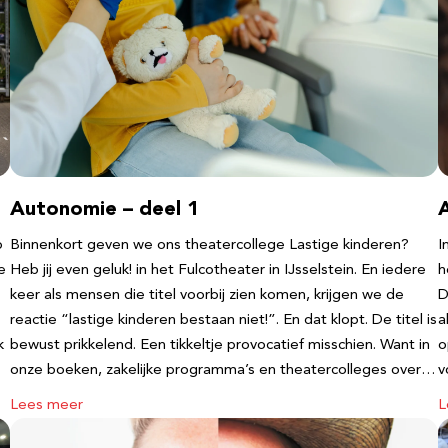
Autonomie – deel 1
b
Binnenkort geven we ons theatercollege Lastige kinderen?
I
e
Heb jij even geluk! in het Fulcotheater in IJsselstein. En iedere
h
keer als mensen die titel voorbij zien komen, krijgen we de
D
reactie “lastige kinderen bestaan niet!”. En dat klopt. De titel is
a
k
bewust prikkelend. Een tikkeltje provocatief misschien. Want in
o
onze boeken, zakelijke programma’s en theatercolleges over…
v
Lees meer
L