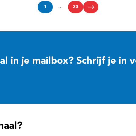
1
…
33
 in je mailbox? Schrijf je in 
haal?