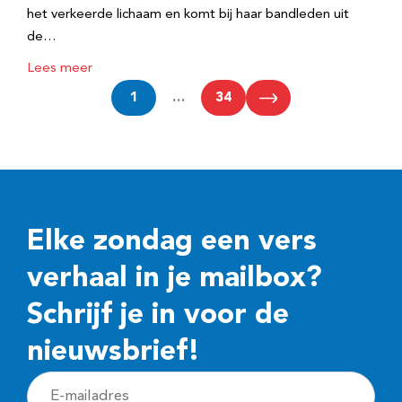
het verkeerde lichaam en komt bij haar bandleden uit
de…
Lees meer
1
…
34
Elke zondag een vers
verhaal in je mailbox?
Schrijf je in voor de
nieuwsbrief!
E