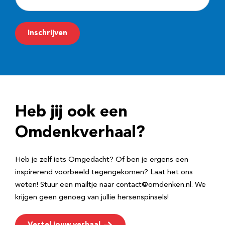
-
m
Inschrijven
a
i
l
a
d
Heb jij ook een
r
e
Omdenkverhaal?
s
Heb je zelf iets Omgedacht? Of ben je ergens een
inspirerend voorbeeld tegengekomen? Laat het ons
weten! Stuur een mailtje naar contact@omdenken.nl. We
krijgen geen genoeg van jullie hersenspinsels!