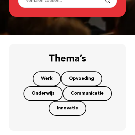
Thema’s
Werk
Opvoeding
Onderwijs
Communicatie
Innovatie