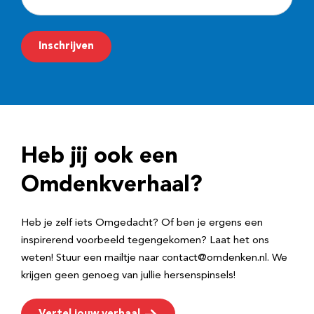
-
m
Inschrijven
a
i
l
a
d
Heb jij ook een
r
e
Omdenkverhaal?
s
Heb je zelf iets Omgedacht? Of ben je ergens een
inspirerend voorbeeld tegengekomen? Laat het ons
weten! Stuur een mailtje naar contact@omdenken.nl. We
krijgen geen genoeg van jullie hersenspinsels!