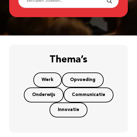
Thema’s
Werk
Opvoeding
Onderwijs
Communicatie
Innovatie