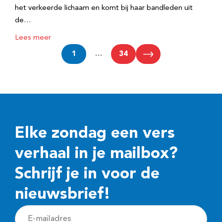
het verkeerde lichaam en komt bij haar bandleden uit
de…
Lees meer
1
…
34
Elke zondag een vers
verhaal in je mailbox?
Schrijf je in voor de
nieuwsbrief!
E