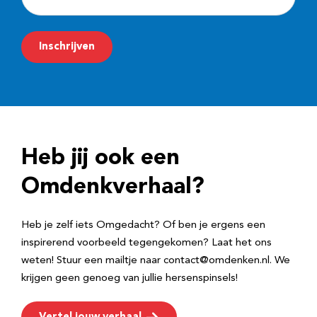
-
m
Inschrijven
a
i
l
a
d
Heb jij ook een
r
e
Omdenkverhaal?
s
Heb je zelf iets Omgedacht? Of ben je ergens een
inspirerend voorbeeld tegengekomen? Laat het ons
weten! Stuur een mailtje naar contact@omdenken.nl. We
krijgen geen genoeg van jullie hersenspinsels!