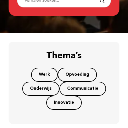
Thema’s
Werk
Opvoeding
Onderwijs
Communicatie
Innovatie