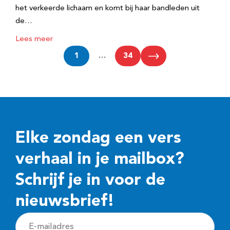
het verkeerde lichaam en komt bij haar bandleden uit
de…
Lees meer
1
…
34
Elke zondag een vers
verhaal in je mailbox?
Schrijf je in voor de
nieuwsbrief!
E