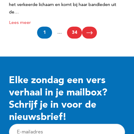
het verkeerde lichaam en komt bij haar bandleden uit
de…
Lees meer
1
…
34
Elke zondag een vers
verhaal in je mailbox?
Schrijf je in voor de
nieuwsbrief!
E