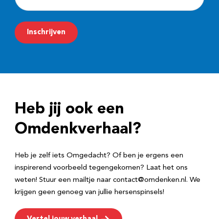
-
m
Inschrijven
a
i
l
a
d
Heb jij ook een
r
e
Omdenkverhaal?
s
Heb je zelf iets Omgedacht? Of ben je ergens een
inspirerend voorbeeld tegengekomen? Laat het ons
weten! Stuur een mailtje naar contact@omdenken.nl. We
krijgen geen genoeg van jullie hersenspinsels!