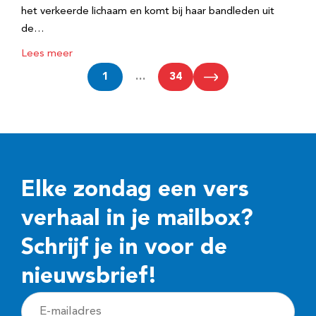
het verkeerde lichaam en komt bij haar bandleden uit
de…
Lees meer
1
…
34
Elke zondag een vers
verhaal in je mailbox?
Schrijf je in voor de
nieuwsbrief!
E