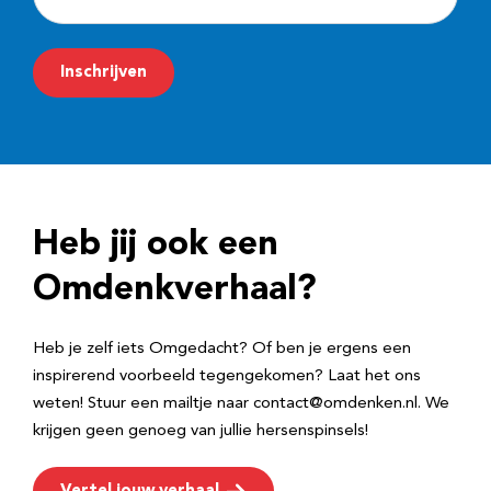
-
m
Inschrijven
a
i
l
a
d
Heb jij ook een
r
e
Omdenkverhaal?
s
Heb je zelf iets Omgedacht? Of ben je ergens een
inspirerend voorbeeld tegengekomen? Laat het ons
weten! Stuur een mailtje naar contact@omdenken.nl. We
krijgen geen genoeg van jullie hersenspinsels!