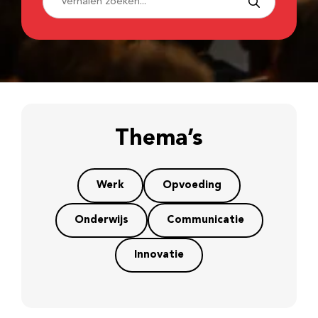
Thema’s
Werk
Opvoeding
Onderwijs
Communicatie
Innovatie