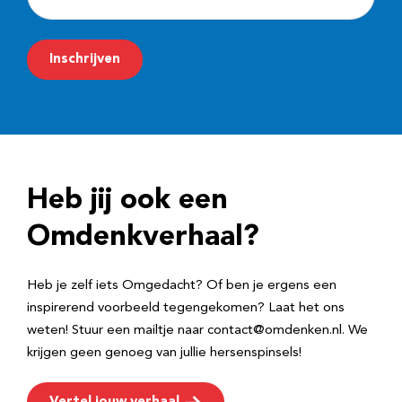
-
m
Inschrijven
a
i
l
a
d
Heb jij ook een
r
e
Omdenkverhaal?
s
Heb je zelf iets Omgedacht? Of ben je ergens een
inspirerend voorbeeld tegengekomen? Laat het ons
weten! Stuur een mailtje naar contact@omdenken.nl. We
krijgen geen genoeg van jullie hersenspinsels!