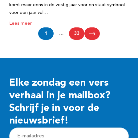
komt maar eens in de zestig jaar voor en staat symbool
voor een jaar vol…
Lees meer
1
…
33
Elke zondag een vers
verhaal in je mailbox?
Schrijf je in voor de
nieuwsbrief!
E