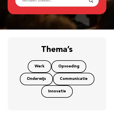
Thema’s
Werk
Opvoeding
Onderwijs
Communicatie
Innovatie