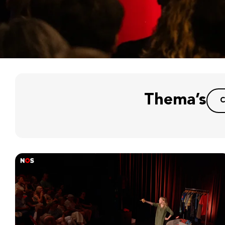
Thema’s
C