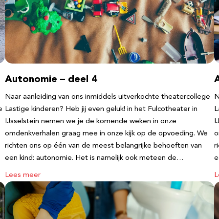
Autonomie – deel 4
Naar aanleiding van ons inmiddels uitverkochte theatercollege
N
e
Lastige kinderen? Heb jij even geluk! in het Fulcotheater in
L
IJsselstein nemen we je de komende weken in onze
I
omdenkverhalen graag mee in onze kijk op de opvoeding. We
o
richten ons op één van de meest belangrijke behoeften van
r
een kind: autonomie. Het is namelijk ook meteen de…
e
Lees meer
L