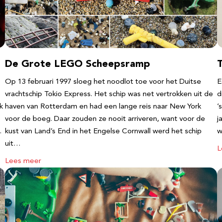
De Grote LEGO Scheepsramp
T
Op 13 februari 1997 sloeg het noodlot toe voor het Duitse
E
vrachtschip Tokio Express. Het schip was net vertrokken uit de
d
k
haven van Rotterdam en had een lange reis naar New York
’
voor de boeg. Daar zouden ze nooit arriveren, want voor de
j
…
kust van Land’s End in het Engelse Cornwall werd het schip
w
uit…
L
Lees meer