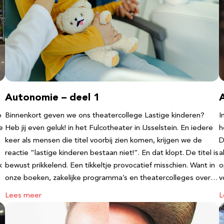
Autonomie – deel 1
b
Binnenkort geven we ons theatercollege Lastige kinderen?
I
e
Heb jij even geluk! in het Fulcotheater in IJsselstein. En iedere
h
keer als mensen die titel voorbij zien komen, krijgen we de
D
reactie “lastige kinderen bestaan niet!”. En dat klopt. De titel is
a
k
bewust prikkelend. Een tikkeltje provocatief misschien. Want in
o
onze boeken, zakelijke programma’s en theatercolleges over…
v
Lees meer
L