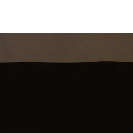
st
Theatershow
Training
Omdenkkrin