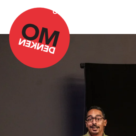
Over Omdenken
Podca