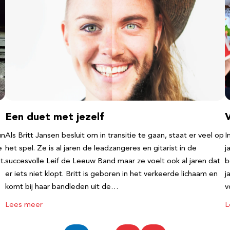
Een duet met jezelf
un
Als Britt Jansen besluit om in transitie te gaan, staat er veel op
I
e
het spel. Ze is al jaren de leadzangeres en gitarist in de
j
t.
succesvolle Leif de Leeuw Band maar ze voelt ook al jaren dat
b
er iets niet klopt. Britt is geboren in het verkeerde lichaam en
j
komt bij haar bandleden uit de…
v
Lees meer
L