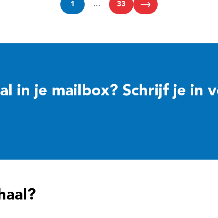
1
…
33
 in je mailbox? Schrijf je in 
haal?