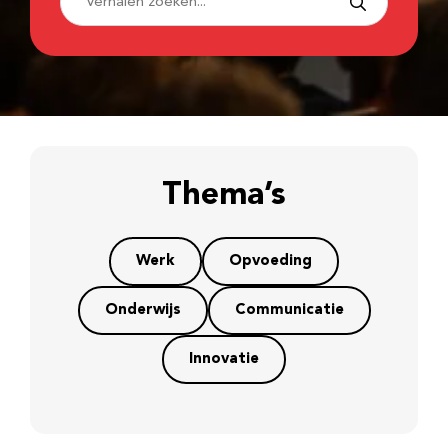
Thema’s
Werk
Opvoeding
Onderwijs
Communicatie
Innovatie