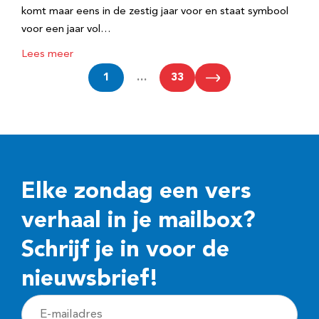
komt maar eens in de zestig jaar voor en staat symbool
voor een jaar vol…
Lees meer
1
…
33
Elke zondag een vers
verhaal in je mailbox?
Schrijf je in voor de
nieuwsbrief!
E