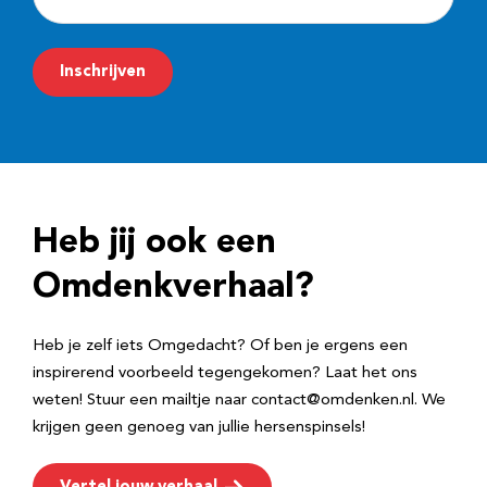
-
m
Inschrijven
a
i
l
a
d
Heb jij ook een
r
e
Omdenkverhaal?
s
Heb je zelf iets Omgedacht? Of ben je ergens een
inspirerend voorbeeld tegengekomen? Laat het ons
weten! Stuur een mailtje naar contact@omdenken.nl. We
krijgen geen genoeg van jullie hersenspinsels!