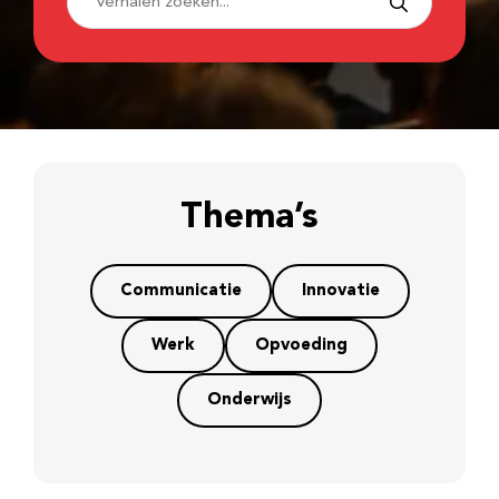
Thema’s
Communicatie
Innovatie
Werk
Opvoeding
Onderwijs