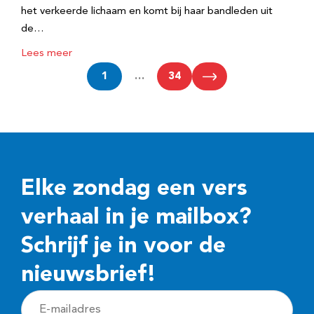
het verkeerde lichaam en komt bij haar bandleden uit
de…
Lees meer
1
…
34
Elke zondag een vers
verhaal in je mailbox?
Schrijf je in voor de
nieuwsbrief!
E