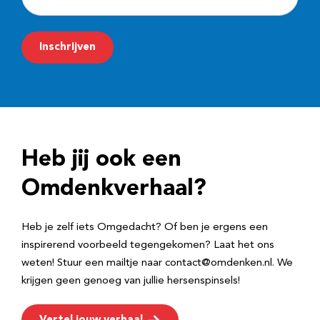
-
m
Inschrijven
a
i
l
a
d
Heb jij ook een
r
e
Omdenkverhaal?
s
Heb je zelf iets Omgedacht? Of ben je ergens een
inspirerend voorbeeld tegengekomen? Laat het ons
weten! Stuur een mailtje naar contact@omdenken.nl. We
krijgen geen genoeg van jullie hersenspinsels!