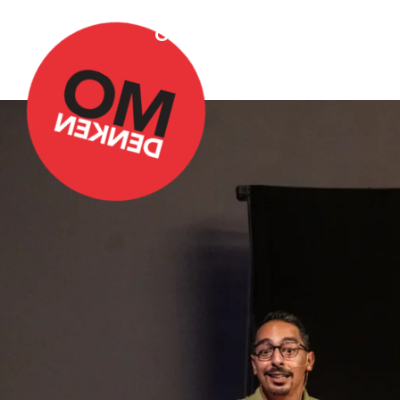
Over Omdenken
Podca