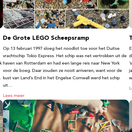
De Grote LEGO Scheepsramp
T
Op 13 februari 1997 sloeg het noodlot toe voor het Duitse
E
vrachtschip Tokio Express. Het schip was net vertrokken uit de
d
k
haven van Rotterdam en had een lange reis naar New York
’
voor de boeg. Daar zouden ze nooit arriveren, want voor de
j
…
kust van Land’s End in het Engelse Cornwall werd het schip
w
uit…
L
Lees meer