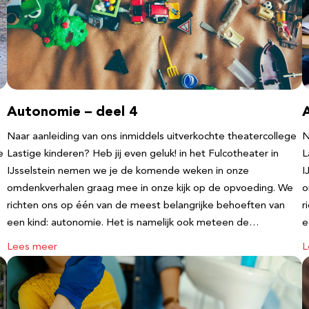
Autonomie – deel 4
Naar aanleiding van ons inmiddels uitverkochte theatercollege
N
e
Lastige kinderen? Heb jij even geluk! in het Fulcotheater in
L
IJsselstein nemen we je de komende weken in onze
I
omdenkverhalen graag mee in onze kijk op de opvoeding. We
o
richten ons op één van de meest belangrijke behoeften van
r
een kind: autonomie. Het is namelijk ook meteen de…
e
Lees meer
L