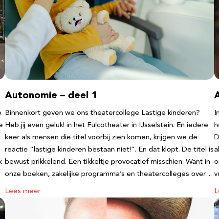
Autonomie – deel 1
b
Binnenkort geven we ons theatercollege Lastige kinderen?
I
e
Heb jij even geluk! in het Fulcotheater in IJsselstein. En iedere
h
keer als mensen die titel voorbij zien komen, krijgen we de
D
reactie “lastige kinderen bestaan niet!”. En dat klopt. De titel is
a
k
bewust prikkelend. Een tikkeltje provocatief misschien. Want in
o
onze boeken, zakelijke programma’s en theatercolleges over…
v
Lees meer
L