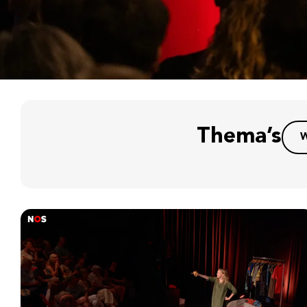
Thema’s
W