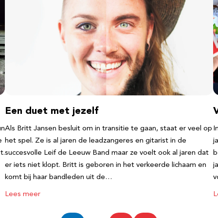
Een duet met jezelf
un
Als Britt Jansen besluit om in transitie te gaan, staat er veel op
I
e
het spel. Ze is al jaren de leadzangeres en gitarist in de
j
t.
succesvolle Leif de Leeuw Band maar ze voelt ook al jaren dat
b
er iets niet klopt. Britt is geboren in het verkeerde lichaam en
j
komt bij haar bandleden uit de…
v
Lees meer
L