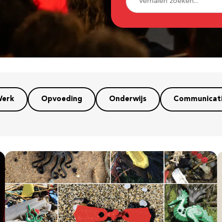
erk
Opvoeding
Onderwijs
Communicat