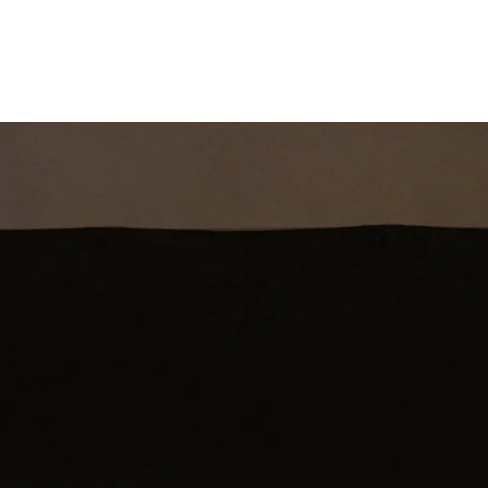
st
Theatershow
Training
Omdenkkrin