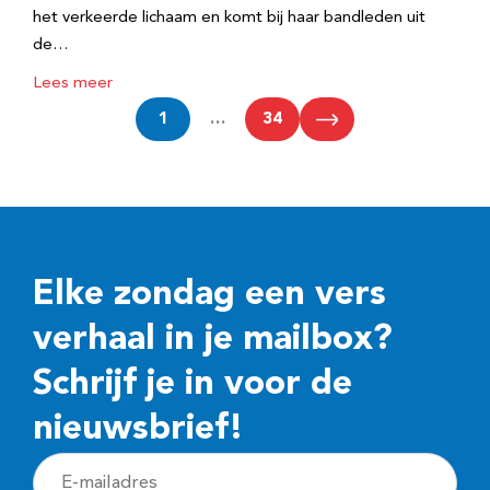
het verkeerde lichaam en komt bij haar bandleden uit
de…
Lees meer
1
…
34
Elke zondag een vers
verhaal in je mailbox?
Schrijf je in voor de
nieuwsbrief!
E