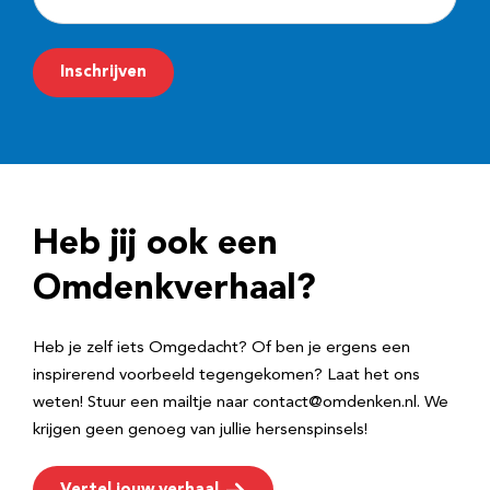
-
m
Inschrijven
a
i
l
a
d
Heb jij ook een
r
e
Omdenkverhaal?
s
Heb je zelf iets Omgedacht? Of ben je ergens een
inspirerend voorbeeld tegengekomen? Laat het ons
weten! Stuur een mailtje naar contact@omdenken.nl. We
krijgen geen genoeg van jullie hersenspinsels!