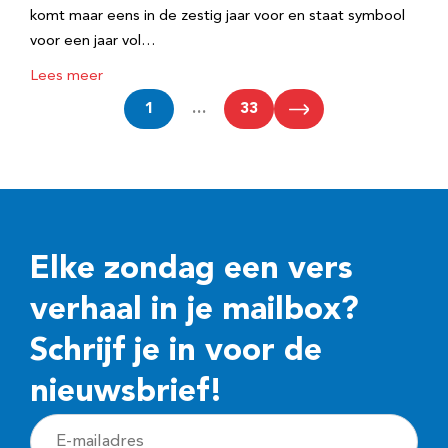
komt maar eens in de zestig jaar voor en staat symbool
voor een jaar vol…
Lees meer
1
…
33
Elke zondag een vers
verhaal in je mailbox?
Schrijf je in voor de
nieuwsbrief!
E