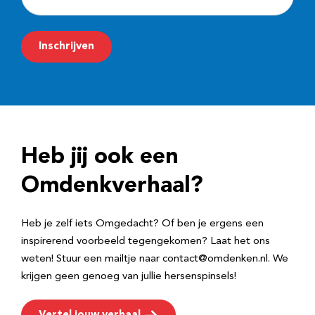
-
m
Inschrijven
a
i
l
a
d
Heb jij ook een
r
e
Omdenkverhaal?
s
Heb je zelf iets Omgedacht? Of ben je ergens een
inspirerend voorbeeld tegengekomen? Laat het ons
weten! Stuur een mailtje naar contact@omdenken.nl. We
krijgen geen genoeg van jullie hersenspinsels!