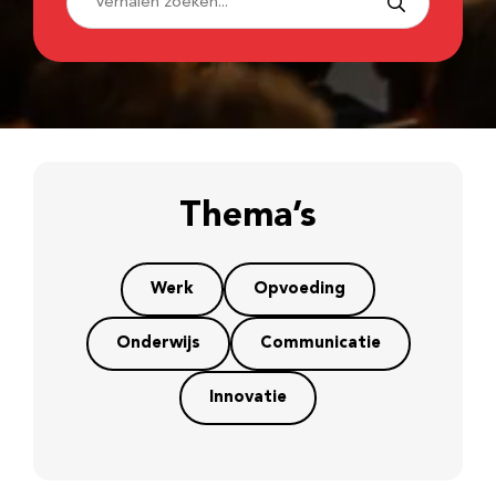
Thema’s
Werk
Opvoeding
Onderwijs
Communicatie
Innovatie