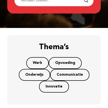
Thema’s
Werk
Opvoeding
Onderwijs
Communicatie
Innovatie