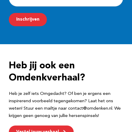
-
m
Inschrijven
a
i
l
a
d
Heb jij ook een
r
e
Omdenkverhaal?
s
Heb je zelf iets Omgedacht? Of ben je ergens een
inspirerend voorbeeld tegengekomen? Laat het ons
weten! Stuur een mailtje naar contact@omdenken.nl. We
krijgen geen genoeg van jullie hersenspinsels!