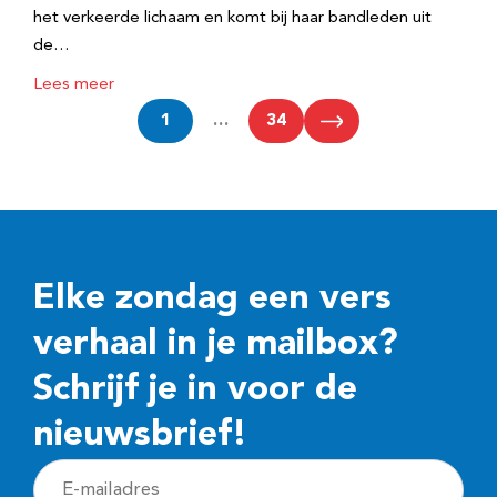
het verkeerde lichaam en komt bij haar bandleden uit
de…
Lees meer
1
…
34
Elke zondag een vers
verhaal in je mailbox?
Schrijf je in voor de
nieuwsbrief!
E