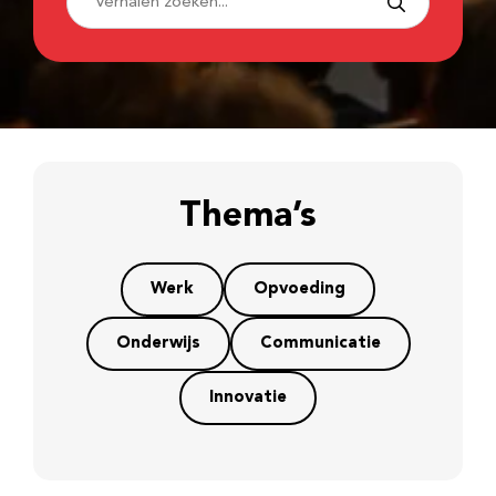
Thema’s
Werk
Opvoeding
Onderwijs
Communicatie
Innovatie