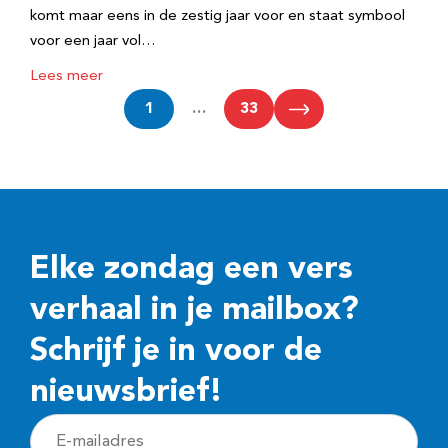
komt maar eens in de zestig jaar voor en staat symbool
voor een jaar vol…
Lees meer
1
…
33
Elke zondag een vers
verhaal in je mailbox?
Schrijf je in voor de
nieuwsbrief!
E