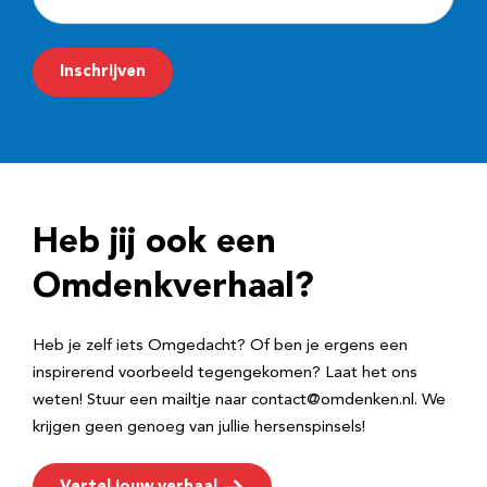
-
m
Inschrijven
a
i
l
a
d
Heb jij ook een
r
e
Omdenkverhaal?
s
Heb je zelf iets Omgedacht? Of ben je ergens een
inspirerend voorbeeld tegengekomen? Laat het ons
weten! Stuur een mailtje naar contact@omdenken.nl. We
krijgen geen genoeg van jullie hersenspinsels!