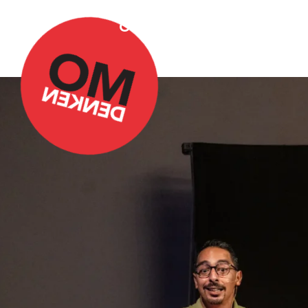
Over Omdenken
Podca