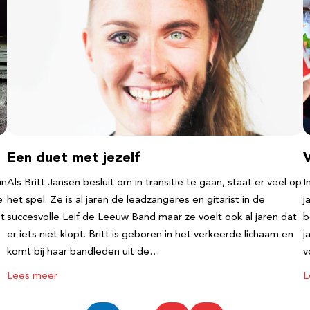
Een duet met jezelf
un
Als Britt Jansen besluit om in transitie te gaan, staat er veel op
I
e
het spel. Ze is al jaren de leadzangeres en gitarist in de
j
t.
succesvolle Leif de Leeuw Band maar ze voelt ook al jaren dat
b
er iets niet klopt. Britt is geboren in het verkeerde lichaam en
j
komt bij haar bandleden uit de…
v
Lees meer
L