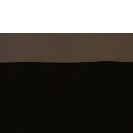
st
Theatershow
Training
Omdenkkrin