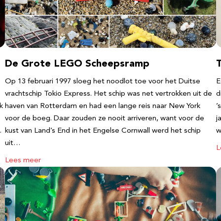
De Grote LEGO Scheepsramp
T
Op 13 februari 1997 sloeg het noodlot toe voor het Duitse
E
vrachtschip Tokio Express. Het schip was net vertrokken uit de
d
k
haven van Rotterdam en had een lange reis naar New York
’
voor de boeg. Daar zouden ze nooit arriveren, want voor de
j
…
kust van Land’s End in het Engelse Cornwall werd het schip
w
uit…
L
Lees meer