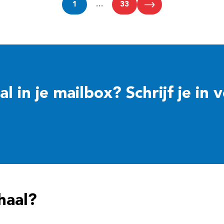
1
…
33
 in je mailbox? Schrijf je in 
haal?