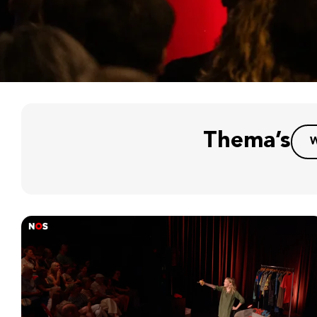
Thema’s
W