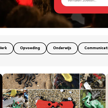
erk
Opvoeding
Onderwijs
Communicat