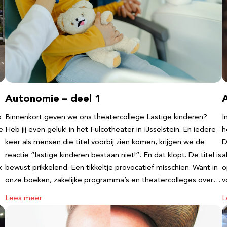
Autonomie – deel 1
b
Binnenkort geven we ons theatercollege Lastige kinderen?
I
e
Heb jij even geluk! in het Fulcotheater in IJsselstein. En iedere
h
keer als mensen die titel voorbij zien komen, krijgen we de
D
reactie “lastige kinderen bestaan niet!”. En dat klopt. De titel is
a
k
bewust prikkelend. Een tikkeltje provocatief misschien. Want in
o
onze boeken, zakelijke programma’s en theatercolleges over…
v
Lees meer
L