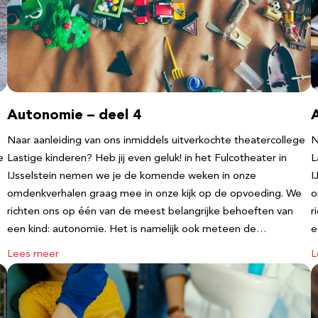
Autonomie – deel 4
Naar aanleiding van ons inmiddels uitverkochte theatercollege
N
e
Lastige kinderen? Heb jij even geluk! in het Fulcotheater in
L
IJsselstein nemen we je de komende weken in onze
I
omdenkverhalen graag mee in onze kijk op de opvoeding. We
o
richten ons op één van de meest belangrijke behoeften van
r
een kind: autonomie. Het is namelijk ook meteen de…
e
Lees meer
L