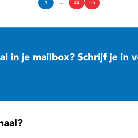
1
…
33
 in je mailbox? Schrijf je in 
haal?