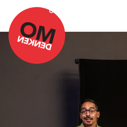
Over Omdenken
Podca