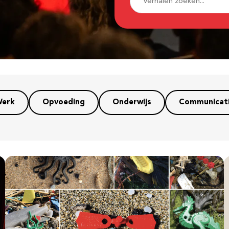
erk
Opvoeding
Onderwijs
Communicat