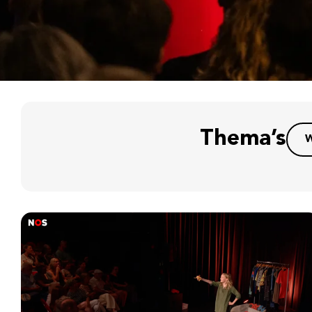
Thema’s
W