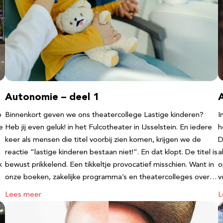
Autonomie – deel 1
b
Binnenkort geven we ons theatercollege Lastige kinderen?
I
e
Heb jij even geluk! in het Fulcotheater in IJsselstein. En iedere
h
keer als mensen die titel voorbij zien komen, krijgen we de
D
reactie “lastige kinderen bestaan niet!”. En dat klopt. De titel is
a
k
bewust prikkelend. Een tikkeltje provocatief misschien. Want in
o
onze boeken, zakelijke programma’s en theatercolleges over…
v
Lees meer
L