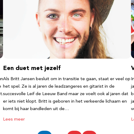
Een duet met jezelf
un
Als Britt Jansen besluit om in transitie te gaan, staat er veel op
I
e
het spel. Ze is al jaren de leadzangeres en gitarist in de
j
t.
succesvolle Leif de Leeuw Band maar ze voelt ook al jaren dat
b
er iets niet klopt. Britt is geboren in het verkeerde lichaam en
j
komt bij haar bandleden uit de…
v
Lees meer
L