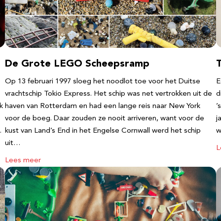
De Grote LEGO Scheepsramp
T
Op 13 februari 1997 sloeg het noodlot toe voor het Duitse
E
vrachtschip Tokio Express. Het schip was net vertrokken uit de
d
k
haven van Rotterdam en had een lange reis naar New York
’
voor de boeg. Daar zouden ze nooit arriveren, want voor de
j
…
kust van Land’s End in het Engelse Cornwall werd het schip
w
uit…
L
Lees meer