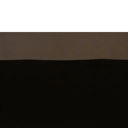
st
Theatershow
Training
Omdenkkrin