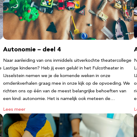
Autonomie – deel 4
Naar aanleiding van ons inmiddels uitverkochte theatercollege
N
e
Lastige kinderen? Heb jij even geluk! in het Fulcotheater in
L
IJsselstein nemen we je de komende weken in onze
I
omdenkverhalen graag mee in onze kijk op de opvoeding. We
o
richten ons op één van de meest belangrijke behoeften van
r
een kind: autonomie. Het is namelijk ook meteen de…
e
Lees meer
L