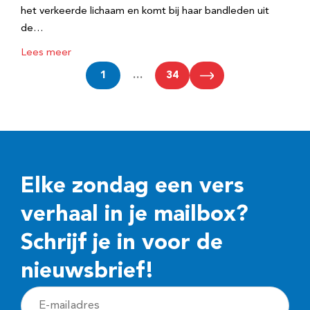
het verkeerde lichaam en komt bij haar bandleden uit
de…
Lees meer
1
…
34
Elke zondag een vers
verhaal in je mailbox?
Schrijf je in voor de
nieuwsbrief!
E