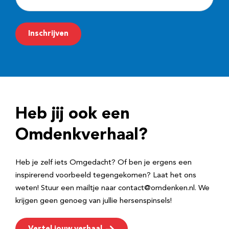
-
m
Inschrijven
a
i
l
a
d
Heb jij ook een
r
e
Omdenkverhaal?
s
Heb je zelf iets Omgedacht? Of ben je ergens een
inspirerend voorbeeld tegengekomen? Laat het ons
weten! Stuur een mailtje naar contact@omdenken.nl. We
krijgen geen genoeg van jullie hersenspinsels!