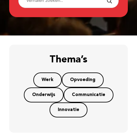
Thema’s
Werk
Opvoeding
Onderwijs
Communicatie
Innovatie