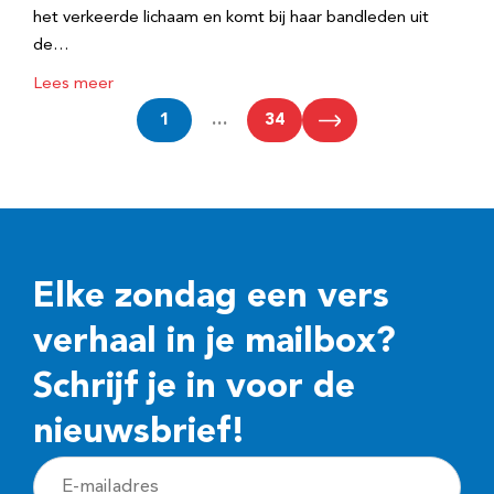
het verkeerde lichaam en komt bij haar bandleden uit
de…
Lees meer
1
…
34
Elke zondag een vers
verhaal in je mailbox?
Schrijf je in voor de
nieuwsbrief!
E