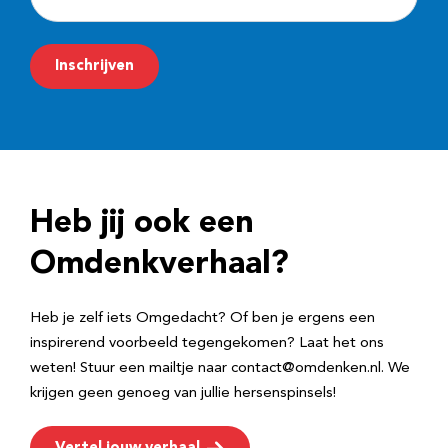
-
m
Inschrijven
a
i
l
a
d
Heb jij ook een
r
e
Omdenkverhaal?
s
Heb je zelf iets Omgedacht? Of ben je ergens een
inspirerend voorbeeld tegengekomen? Laat het ons
weten! Stuur een mailtje naar contact@omdenken.nl. We
krijgen geen genoeg van jullie hersenspinsels!