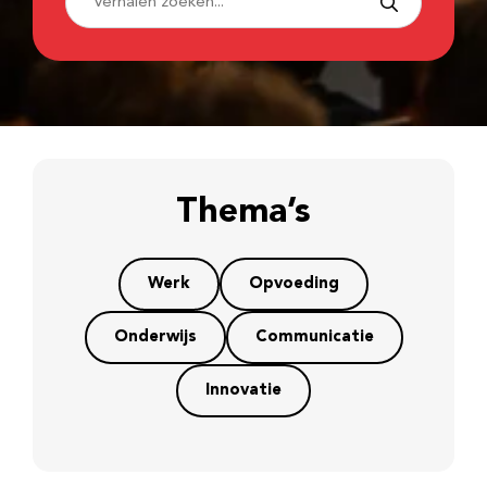
Thema’s
Werk
Opvoeding
Onderwijs
Communicatie
Innovatie