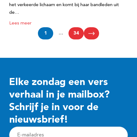
het verkeerde lichaam en komt bij haar bandleden uit
de…
Lees meer
1
…
34
Elke zondag een vers
verhaal in je mailbox?
Schrijf je in voor de
nieuwsbrief!
E