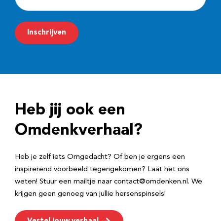
-
m
Inschrijven
a
i
l
a
d
Heb jij ook een
r
e
Omdenkverhaal?
s
Heb je zelf iets Omgedacht? Of ben je ergens een
inspirerend voorbeeld tegengekomen? Laat het ons
weten! Stuur een mailtje naar contact@omdenken.nl. We
krijgen geen genoeg van jullie hersenspinsels!