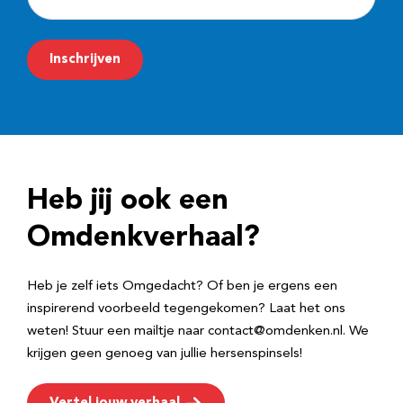
-
m
Inschrijven
a
i
l
a
d
Heb jij ook een
r
e
Omdenkverhaal?
s
Heb je zelf iets Omgedacht? Of ben je ergens een
inspirerend voorbeeld tegengekomen? Laat het ons
weten! Stuur een mailtje naar contact@omdenken.nl. We
krijgen geen genoeg van jullie hersenspinsels!