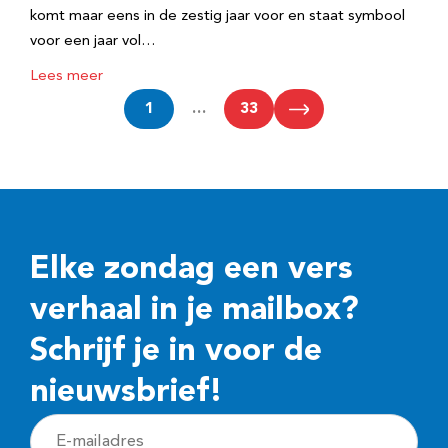
komt maar eens in de zestig jaar voor en staat symbool
voor een jaar vol…
Lees meer
1
…
33
Elke zondag een vers
verhaal in je mailbox?
Schrijf je in voor de
nieuwsbrief!
E