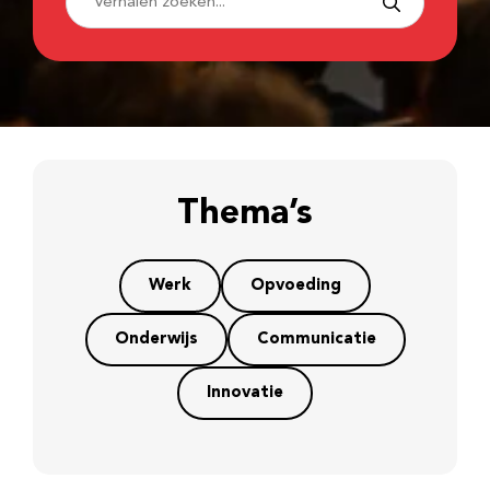
Thema’s
Werk
Opvoeding
Onderwijs
Communicatie
Innovatie