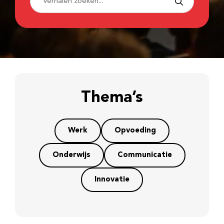
Thema’s
Werk
Opvoeding
Onderwijs
Communicatie
Innovatie