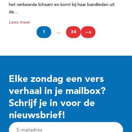
het verkeerde lichaam en komt bij haar bandleden uit
de…
Lees meer
1
…
34
Elke zondag een vers
verhaal in je mailbox?
Schrijf je in voor de
nieuwsbrief!
E