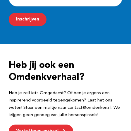
-
m
Inschrijven
a
i
l
a
d
Heb jij ook een
r
e
Omdenkverhaal?
s
Heb je zelf iets Omgedacht? Of ben je ergens een
inspirerend voorbeeld tegengekomen? Laat het ons
weten! Stuur een mailtje naar contact@omdenken.nl. We
krijgen geen genoeg van jullie hersenspinsels!