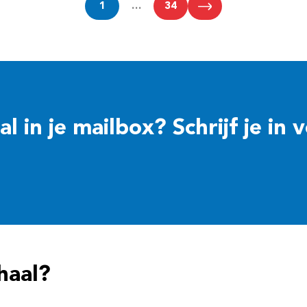
1
…
34
 in je mailbox? Schrijf je in 
haal?