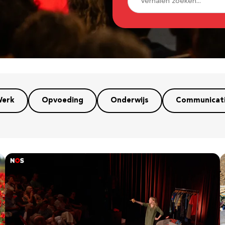
erk
Opvoeding
Onderwijs
Communicat