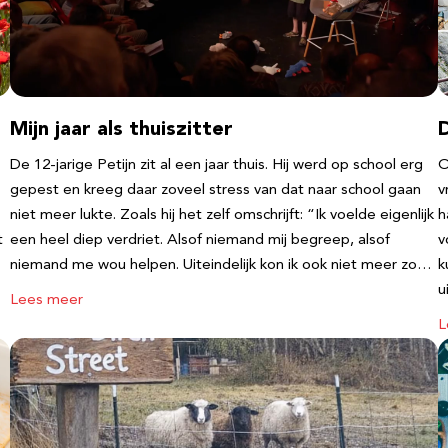
Mijn jaar als thuiszitter
De 12-jarige Petijn zit al een jaar thuis. Hij werd op school erg
O
gepest en kreeg daar zoveel stress van dat naar school gaan
v
niet meer lukte. Zoals hij het zelf omschrijft: “Ik voelde eigenlijk
h
t
een heel diep verdriet. Alsof niemand mij begreep, alsof
v
niemand me wou helpen. Uiteindelijk kon ik ook niet meer zo…
k
u
Lees meer
L