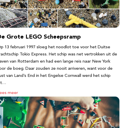
De Grote LEGO Scheepsramp
p 13 februari 1997 sloeg het noodlot toe voor het Duitse
rachtschip Tokio Express. Het schip was net vertrokken uit de
aven van Rotterdam en had een lange reis naar New York
oor de boeg. Daar zouden ze nooit arriveren, want voor de
ust van Land’s End in het Engelse Cornwall werd het schip
it…
ees meer