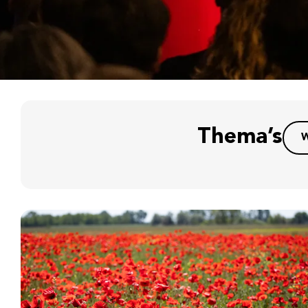
Thema’s
W