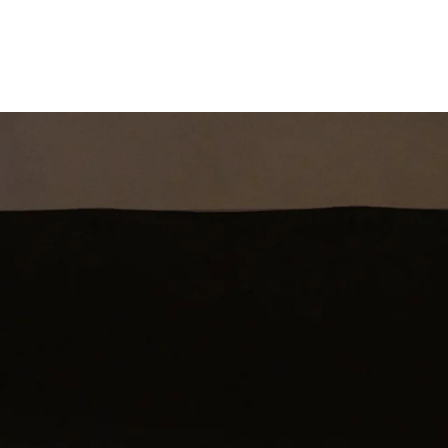
st
Theatershow
Training
Omdenkkrin