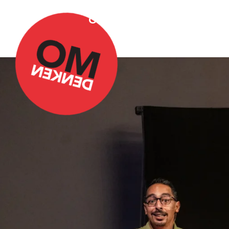
Over Omdenken
Podca