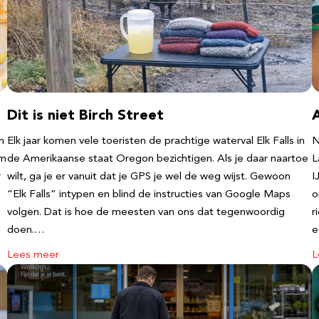
Dit is niet Birch Street
n
Elk jaar komen vele toeristen de prachtige waterval Elk Falls in
N
‘m
de Amerikaanse staat Oregon bezichtigen. Als je daar naartoe
L
r
wilt, ga je er vanuit dat je GPS je wel de weg wijst. Gewoon
I
“Elk Falls” intypen en blind de instructies van Google Maps
o
volgen. Dat is hoe de meesten van ons dat tegenwoordig
r
doen.…
e
Lees meer
L