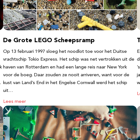
De Grote LEGO Scheepsramp
T
Op 13 februari 1997 sloeg het noodlot toe voor het Duitse
E
vrachtschip Tokio Express. Het schip was net vertrokken uit de
d
k
haven van Rotterdam en had een lange reis naar New York
’
voor de boeg. Daar zouden ze nooit arriveren, want voor de
j
…
kust van Land’s End in het Engelse Cornwall werd het schip
w
uit…
L
Lees meer