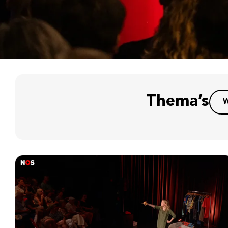
Thema’s
W