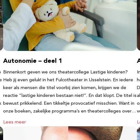
Autonomie – deel 1
b
Binnenkort geven we ons theatercollege Lastige kinderen?
I
e
Heb jij even geluk! in het Fulcotheater in IJsselstein. En iedere
h
keer als mensen die titel voorbij zien komen, krijgen we de
D
reactie “lastige kinderen bestaan niet!”. En dat klopt. De titel is
a
k
bewust prikkelend. Een tikkeltje provocatief misschien. Want in
o
onze boeken, zakelijke programma’s en theatercolleges over…
v
Lees meer
L