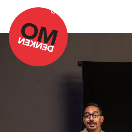
Over Omdenken
Podca