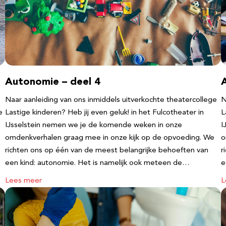
Autonomie – deel 4
Naar aanleiding van ons inmiddels uitverkochte theatercollege
N
e
Lastige kinderen? Heb jij even geluk! in het Fulcotheater in
L
IJsselstein nemen we je de komende weken in onze
I
omdenkverhalen graag mee in onze kijk op de opvoeding. We
o
richten ons op één van de meest belangrijke behoeften van
r
een kind: autonomie. Het is namelijk ook meteen de…
e
Lees meer
L