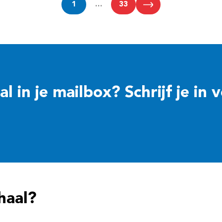
1
…
33
 in je mailbox? Schrijf je in 
haal?