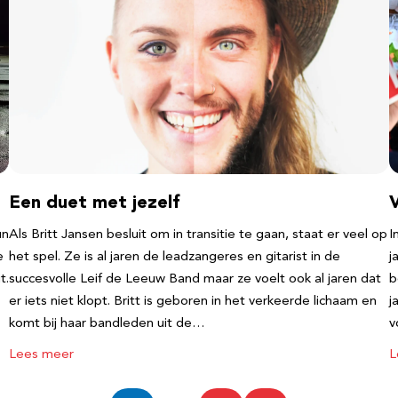
Een duet met jezelf
un
Als Britt Jansen besluit om in transitie te gaan, staat er veel op
I
e
het spel. Ze is al jaren de leadzangeres en gitarist in de
j
t.
succesvolle Leif de Leeuw Band maar ze voelt ook al jaren dat
b
er iets niet klopt. Britt is geboren in het verkeerde lichaam en
j
komt bij haar bandleden uit de…
v
Lees meer
L