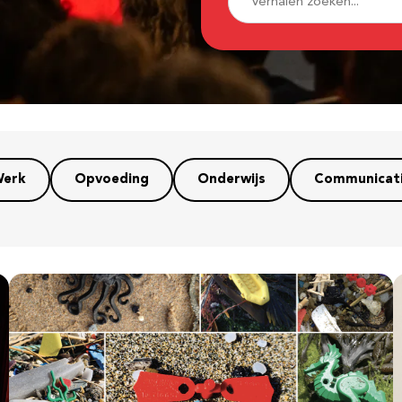
erk
Opvoeding
Onderwijs
Communicat