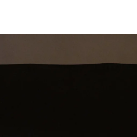
st
Theatershow
Training
Omdenkkrin