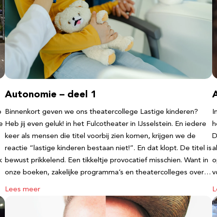
Autonomie – deel 1
b
Binnenkort geven we ons theatercollege Lastige kinderen?
I
e
Heb jij even geluk! in het Fulcotheater in IJsselstein. En iedere
h
keer als mensen die titel voorbij zien komen, krijgen we de
D
reactie “lastige kinderen bestaan niet!”. En dat klopt. De titel is
a
k
bewust prikkelend. Een tikkeltje provocatief misschien. Want in
o
onze boeken, zakelijke programma’s en theatercolleges over…
v
Lees meer
L