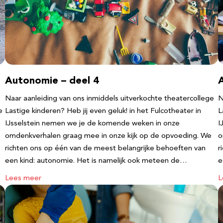
Autonomie – deel 4
Naar aanleiding van ons inmiddels uitverkochte theatercollege
N
e
Lastige kinderen? Heb jij even geluk! in het Fulcotheater in
L
IJsselstein nemen we je de komende weken in onze
I
omdenkverhalen graag mee in onze kijk op de opvoeding. We
o
richten ons op één van de meest belangrijke behoeften van
r
een kind: autonomie. Het is namelijk ook meteen de…
e
Lees meer
L