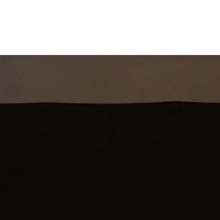
st
Theatershow
Training
Omdenkkrin