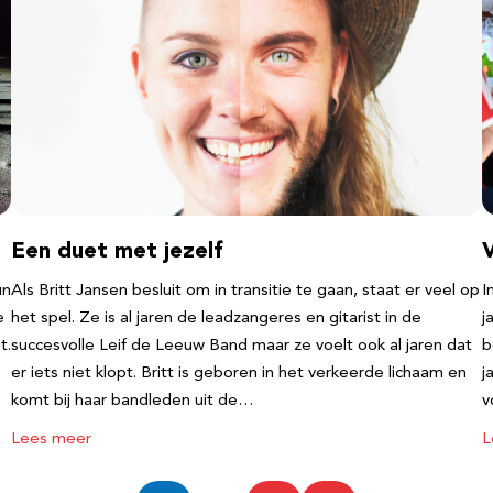
Een duet met jezelf
un
Als Britt Jansen besluit om in transitie te gaan, staat er veel op
I
e
het spel. Ze is al jaren de leadzangeres en gitarist in de
j
t.
succesvolle Leif de Leeuw Band maar ze voelt ook al jaren dat
b
er iets niet klopt. Britt is geboren in het verkeerde lichaam en
j
komt bij haar bandleden uit de…
v
Lees meer
L