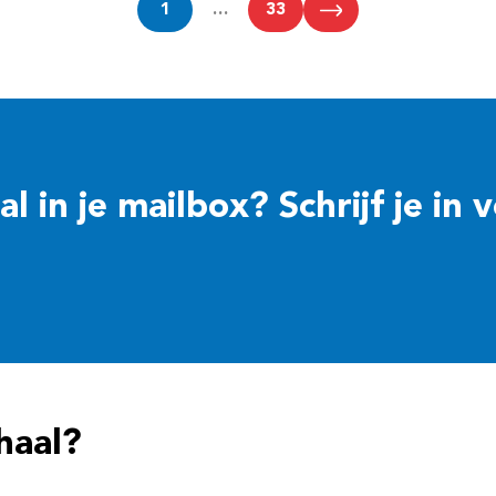
1
…
33
 in je mailbox? Schrijf je in 
haal?