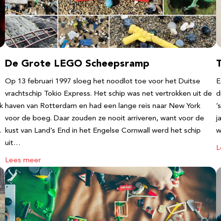
De Grote LEGO Scheepsramp
T
Op 13 februari 1997 sloeg het noodlot toe voor het Duitse
E
vrachtschip Tokio Express. Het schip was net vertrokken uit de
d
k
haven van Rotterdam en had een lange reis naar New York
’
voor de boeg. Daar zouden ze nooit arriveren, want voor de
j
…
kust van Land’s End in het Engelse Cornwall werd het schip
w
uit…
L
Lees meer