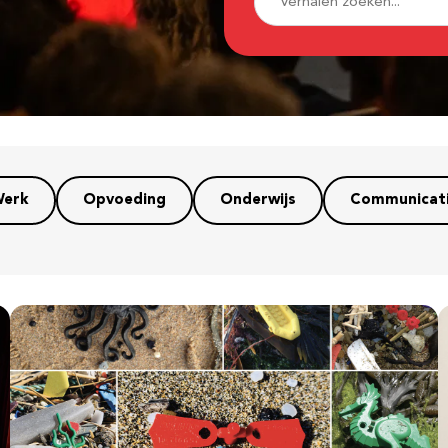
erk
Opvoeding
Onderwijs
Communicat