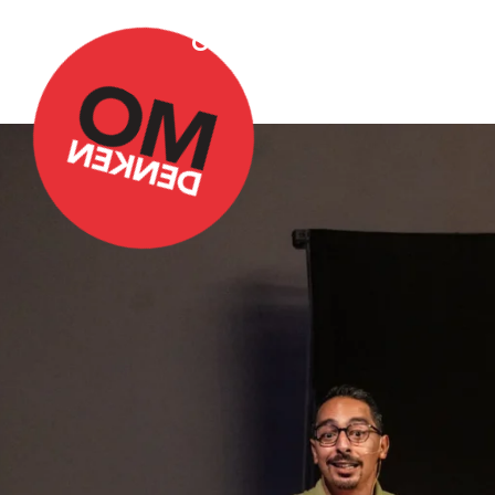
Over Omdenken
Podca