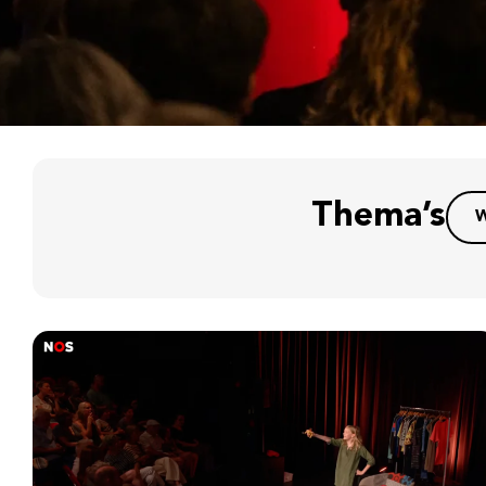
Thema’s
W