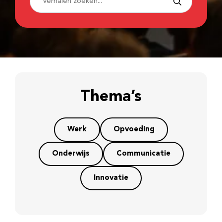
Thema’s
Werk
Opvoeding
Onderwijs
Communicatie
Innovatie