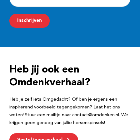
-
m
Inschrijven
a
i
l
a
d
Heb jij ook een
r
e
Omdenkverhaal?
s
Heb je zelf iets Omgedacht? Of ben je ergens een
inspirerend voorbeeld tegengekomen? Laat het ons
weten! Stuur een mailtje naar contact@omdenken.nl. We
krijgen geen genoeg van jullie hersenspinsels!