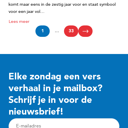
komt maar eens in de zestig jaar voor en staat symbool
voor een jaar vol…
Lees meer
1
…
33
Elke zondag een vers
verhaal in je mailbox?
Schrijf je in voor de
nieuwsbrief!
E