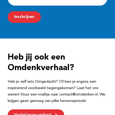
-
m
Inschrijven
a
i
l
a
d
Heb jij ook een
r
e
Omdenkverhaal?
s
Heb je zelf iets Omgedacht? Of ben je ergens een
inspirerend voorbeeld tegengekomen? Laat het ons
weten! Stuur een mailtje naar contact@omdenken.nl. We
krijgen geen genoeg van jullie hersenspinsels!