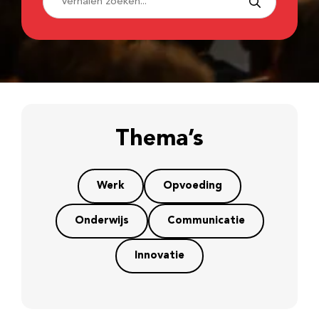
Thema’s
Werk
Opvoeding
Onderwijs
Communicatie
Innovatie