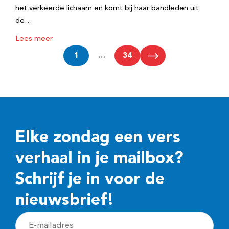
het verkeerde lichaam en komt bij haar bandleden uit
de…
Lees meer
1
…
34
Elke zondag een vers
verhaal in je mailbox?
Schrijf je in voor de
nieuwsbrief!
E