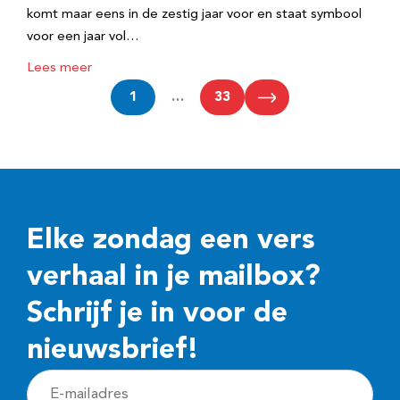
komt maar eens in de zestig jaar voor en staat symbool
voor een jaar vol…
Lees meer
1
…
33
Elke zondag een vers
verhaal in je mailbox?
Schrijf je in voor de
nieuwsbrief!
E