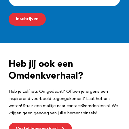
-
m
Inschrijven
a
i
l
a
d
Heb jij ook een
r
e
Omdenkverhaal?
s
Heb je zelf iets Omgedacht? Of ben je ergens een
inspirerend voorbeeld tegengekomen? Laat het ons
weten! Stuur een mailtje naar contact@omdenken.nl. We
krijgen geen genoeg van jullie hersenspinsels!