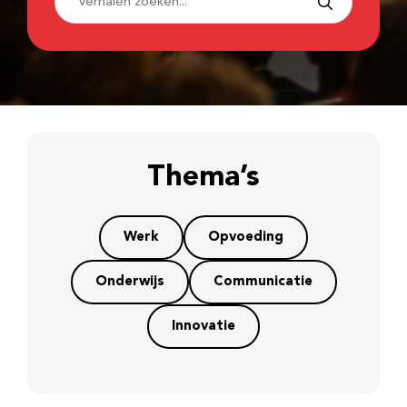
Thema’s
Werk
Opvoeding
Onderwijs
Communicatie
Innovatie