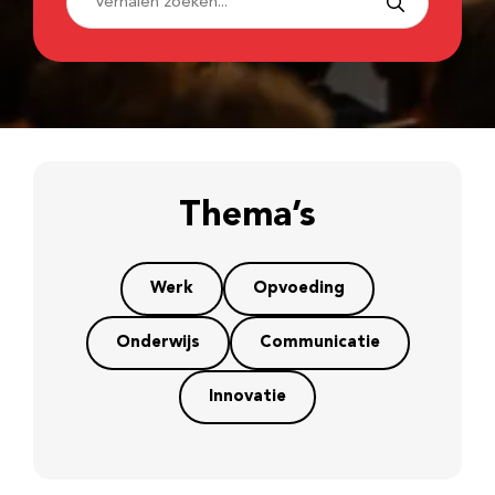
Thema’s
Werk
Opvoeding
Onderwijs
Communicatie
Innovatie