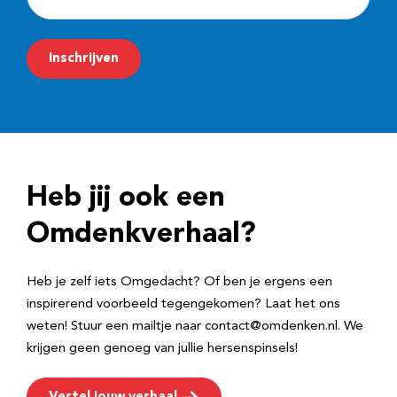
-
m
Inschrijven
a
i
l
a
d
Heb jij ook een
r
e
Omdenkverhaal?
s
Heb je zelf iets Omgedacht? Of ben je ergens een
inspirerend voorbeeld tegengekomen? Laat het ons
weten! Stuur een mailtje naar contact@omdenken.nl. We
krijgen geen genoeg van jullie hersenspinsels!