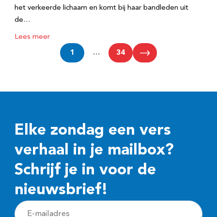
het verkeerde lichaam en komt bij haar bandleden uit
de…
Lees meer
1
…
34
Elke zondag een vers
verhaal in je mailbox?
Schrijf je in voor de
nieuwsbrief!
E