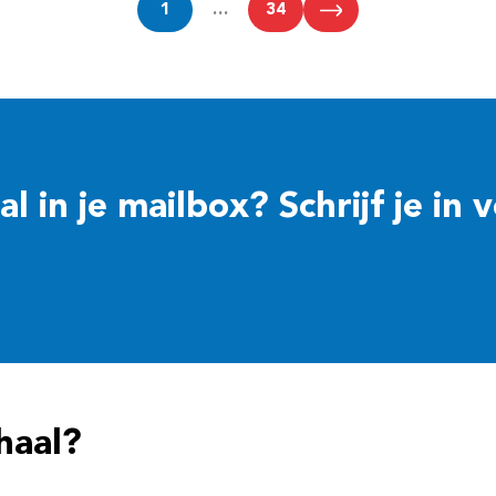
1
…
34
 in je mailbox? Schrijf je in 
haal?