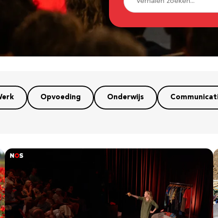
erk
Opvoeding
Onderwijs
Communicat