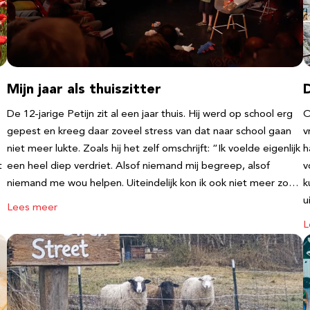
Mijn jaar als thuiszitter
De 12-jarige Petijn zit al een jaar thuis. Hij werd op school erg
O
gepest en kreeg daar zoveel stress van dat naar school gaan
v
niet meer lukte. Zoals hij het zelf omschrijft: “Ik voelde eigenlijk
h
t
een heel diep verdriet. Alsof niemand mij begreep, alsof
v
niemand me wou helpen. Uiteindelijk kon ik ook niet meer zo…
k
u
Lees meer
L