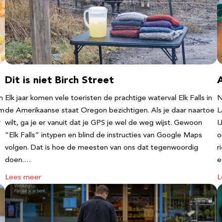
Dit is niet Birch Street
n
Elk jaar komen vele toeristen de prachtige waterval Elk Falls in
N
‘m
de Amerikaanse staat Oregon bezichtigen. Als je daar naartoe
L
r
wilt, ga je er vanuit dat je GPS je wel de weg wijst. Gewoon
I
“Elk Falls” intypen en blind de instructies van Google Maps
o
volgen. Dat is hoe de meesten van ons dat tegenwoordig
r
doen.…
e
Lees meer
L