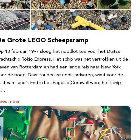
De Grote LEGO Scheepsramp
p 13 februari 1997 sloeg het noodlot toe voor het Duitse
rachtschip Tokio Express. Het schip was net vertrokken uit de
aven van Rotterdam en had een lange reis naar New York
oor de boeg. Daar zouden ze nooit arriveren, want voor de
ust van Land’s End in het Engelse Cornwall werd het schip
it…
ees meer