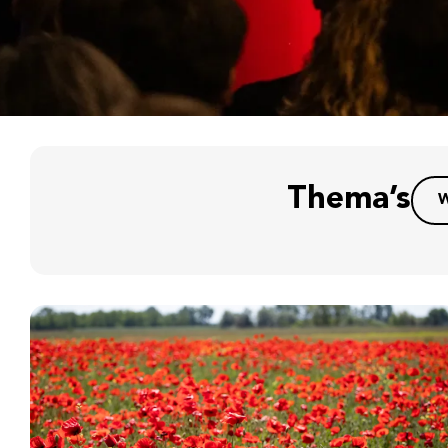
Thema’s
W