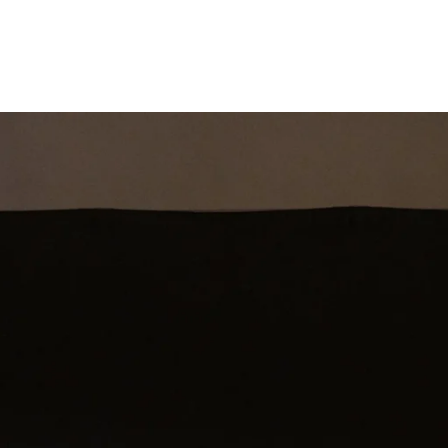
st
Theatershow
Training
Omdenkkrin