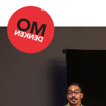
Over Omdenken
Podca