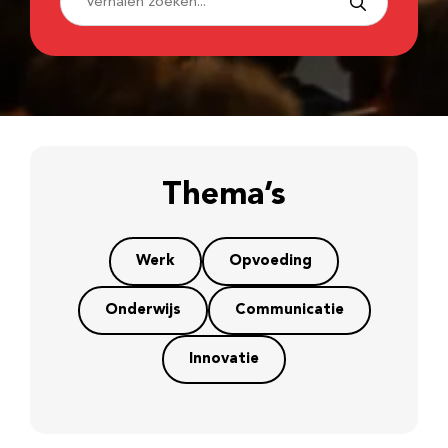
Thema’s
Werk
Opvoeding
Onderwijs
Communicatie
Innovatie