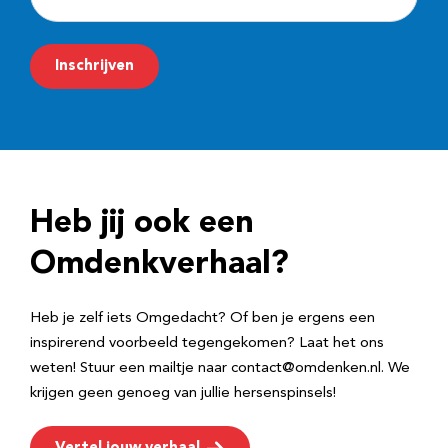
-
m
Inschrijven
a
i
l
a
d
Heb jij ook een
r
e
Omdenkverhaal?
s
Heb je zelf iets Omgedacht? Of ben je ergens een
inspirerend voorbeeld tegengekomen? Laat het ons
weten! Stuur een mailtje naar contact@omdenken.nl. We
krijgen geen genoeg van jullie hersenspinsels!