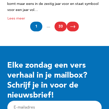
komt maar eens in de zestig jaar voor en staat symbool
voor een jaar vol…
Lees meer
1
…
33
Elke zondag een vers
verhaal in je mailbox?
Schrijf je in voor de
nieuwsbrief!
E