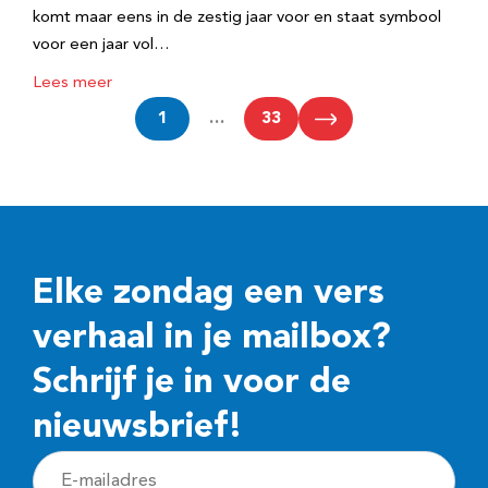
komt maar eens in de zestig jaar voor en staat symbool
voor een jaar vol…
Lees meer
1
…
33
Elke zondag een vers
verhaal in je mailbox?
Schrijf je in voor de
nieuwsbrief!
E