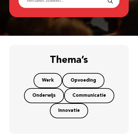
Thema’s
Werk
Opvoeding
Onderwijs
Communicatie
Innovatie