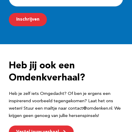
-
m
Inschrijven
a
i
l
a
d
Heb jij ook een
r
e
Omdenkverhaal?
s
Heb je zelf iets Omgedacht? Of ben je ergens een
inspirerend voorbeeld tegengekomen? Laat het ons
weten! Stuur een mailtje naar contact@omdenken.nl. We
krijgen geen genoeg van jullie hersenspinsels!