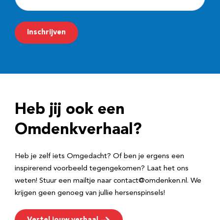
-
m
Inschrijven
a
i
l
a
d
Heb jij ook een
r
e
Omdenkverhaal?
s
Heb je zelf iets Omgedacht? Of ben je ergens een
inspirerend voorbeeld tegengekomen? Laat het ons
weten! Stuur een mailtje naar contact@omdenken.nl. We
krijgen geen genoeg van jullie hersenspinsels!