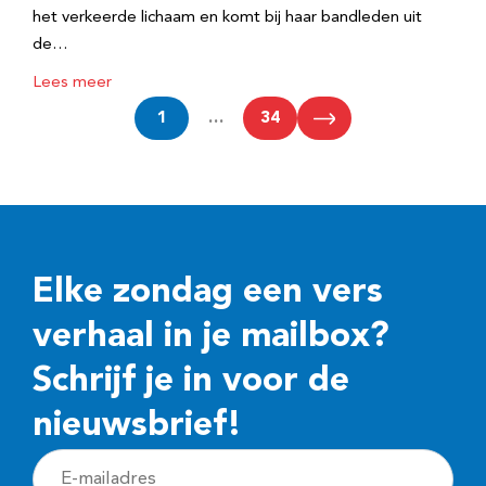
het verkeerde lichaam en komt bij haar bandleden uit
de…
Lees meer
1
…
34
Elke zondag een vers
verhaal in je mailbox?
Schrijf je in voor de
nieuwsbrief!
E